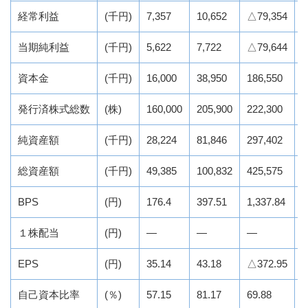
経常利益
(千円)
7,357
10,652
△79,354
1
当期純利益
(千円)
5,622
7,722
△79,644
3
資本金
(千円)
16,000
38,950
186,550
2
発行済株式総数
(株)
160,000
205,900
222,300
2
純資産額
(千円)
28,224
81,846
297,402
3
総資産額
(千円)
49,385
100,832
425,575
5
BPS
(円)
176.4
397.51
1,337.84
1
１株配当
(円)
―
―
―
EPS
(円)
35.14
43.18
△372.95
0
自己資本比率
(％)
57.15
81.17
69.88
6