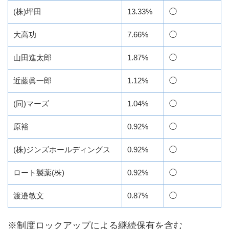
(株)坪田
13.33%
◯
大高功
7.66%
◯
山田進太郎
1.87%
◯
近藤眞一郎
1.12%
◯
(同)マーズ
1.04%
◯
原裕
0.92%
◯
(株)ジンズホールディングス
0.92%
◯
ロート製薬(株)
0.92%
◯
渡邉敏文
0.87%
◯
※制度ロックアップによる継続保有を含む