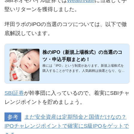
SBIネオモバイル証券では
WealthNavi
に当選して手
堅いリターンを獲得しました。
坪田ラボのIPOの当選のコツについては、以下で徹
底解説しています。
株のIPO（新規上場株式）の当選のコ
ツ・申込手順まとめ！
株には「IPO」という制度があります。新規上場株式を
購入することができます。人気銘柄は抽選となり、なか
なか当選しづらいの...
SBI証券
が幹事団に入っているので、着実にSBIチャ
レンジポイントを貯めましょう。
参考
まだ安全資産は定期預金と国債だけなの？
IPOチャレンジポイントで確実にS級IPOをゲットで