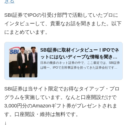
きる
SBI証券でIPOの引受け部門で活動していたプロに
インタビューして、貴重なお話を聞きました。以下
にまとめています。
SBI証券に取材インタビュー！IPOでネ
ットにはないディープな情報を聞き倒
日本の幾多のネット証券の中で、ここ最近では、SBI証券
しました！
は唯一、IPOで主幹事証券を担ってきた証券会社です。
また、幹事証券と...
SBI証券は当サイト限定でお得なタイアップ・プロ
グラムを実施しています。なんと口座開設だけで
3,000円分のAmazonギフト券がプレゼントされま
す。口座開設・維持は無料です。
↓