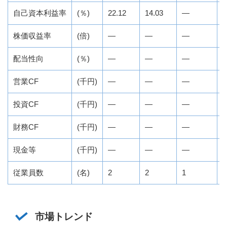
自己資本利益率
(％)
22.12
14.03
―
0
株価収益率
(倍)
―
―
―
配当性向
(％)
―
―
―
営業CF
(千円)
―
―
―
2
投資CF
(千円)
―
―
―
△
財務CF
(千円)
―
―
―
1
現金等
(千円)
―
―
―
3
従業員数
(名)
2
2
1
5
市場トレンド