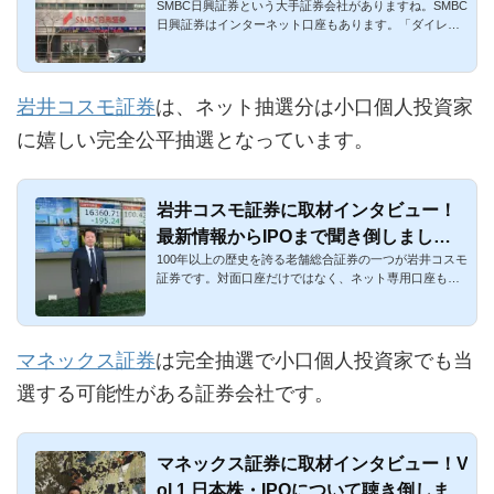
SMBC日興証券という大手証券会社がありますね。SMBC
め
日興証券はインターネット口座もあります。「ダイレク
トコース」という名...
岩井コスモ証券
は、ネット抽選分は小口個人投資家
に嬉しい完全公平抽選となっています。
岩井コスモ証券に取材インタビュー！
最新情報からIPOまで聞き倒しまし
100年以上の歴史を誇る老舗総合証券の一つが岩井コスモ
た！
証券です。対面口座だけではなく、ネット専用口座もあ
ります。IPOの取...
マネックス証券
は完全抽選で小口個人投資家でも当
選する可能性がある証券会社です。
マネックス証券に取材インタビュー！V
ol.1 日本株・IPOについて聴き倒しまし