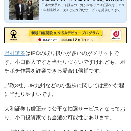
日本の大手ネット証券の一角がマネックス証券です。199
た！
9年創業以来、次々と先進的なサービスを提供してきてお
り、日本初のサ...
野村證券
はIPOの取り扱いが多いのがメリットで
す。小口個人ですと当たりづらいですけれども、ポ
チポチ作業を許容できる場合は候補です。
郵政3社、JR九州などの小型株に関しては意外な程
に当たりやすいです。
大和証券も厳正かつ公平な抽選サービスとなってお
り、小口投資家でも当選の可能性はあります。