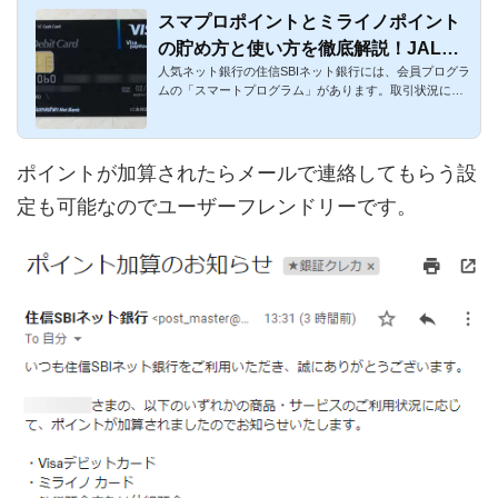
スマプロポイントとミライノポイント
の貯め方と使い方を徹底解説！JALマ
人気ネット銀行の住信SBIネット銀行には、会員プログラ
イルに交換も可能で住信SBIネット銀
ムの「スマートプログラム」があります。取引状況に応
行がお得に！
じて優遇された特...
ポイントが加算されたらメールで連絡してもらう設
定も可能なのでユーザーフレンドリーです。