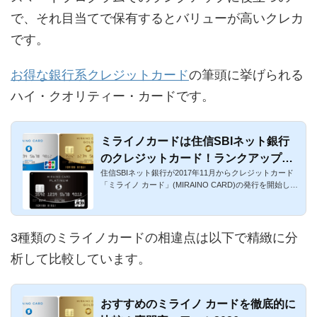
で、それ目当てで保有するとバリューが高いクレカ
です。
お得な銀行系クレジットカード
の筆頭に挙げられる
ハイ・クオリティー・カードです。
ミライノカードは住信SBIネット銀行
のクレジットカード！ランクアップが
住信SBIネット銀行が2017年11月からクレジットカード
メリット
「ミライノ カード」(MIRAINO CARD)の発行を開始しま
したが、2023年11月3...
3種類のミライノカードの相違点は以下で精緻に分
析して比較しています。
おすすめのミライノ カードを徹底的に