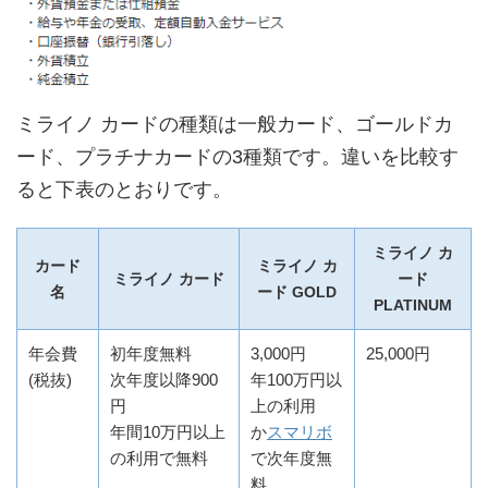
ミライノ カードの種類は一般カード、ゴールドカ
ード、プラチナカードの3種類です。違いを比較す
ると下表のとおりです。
ミライノ カ
カード
ミライノ カ
ミライノ カード
ード
名
ード GOLD
PLATINUM
年会費
初年度無料
3,000円
25,000円
(税抜)
次年度以降900
年100万円以
円
上の利用
年間10万円以上
か
スマリボ
の利用で無料
で次年度無
料