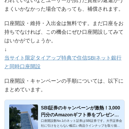
われていないなどユーザーが預けた資産の返還がう
まくいかなかった場合であっても、補償されます。
口座開設・維持・入出金は無料です。まだ口座をお
持ちでなければ、この機会にぜひ口座開設してみて
はいかがでしょうか。
↓
当サイト限定タイアップ特典で住信SBIネット銀行
と同時口座開設
口座開設・キャンペーンの手順については、以下に
まとめています。
SBI証券のキャンペーンが激熱！3,000
円分のAmazonギフト券をプレゼン
口座開設数No.1のネット証券はSBI証券です。大手証券会
ト！
社に引けをとらない幅広い商品ラインナップを取り揃え