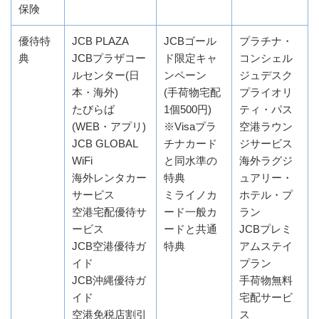
保険
優待特
JCB PLAZA
JCBゴール
プラチナ・
典
JCBプラザコー
ド限定キャ
コンシェル
ルセンター(日
ンペーン
ジュデスク
本・海外)
(手荷物宅配
プライオリ
たびらば
1個500円)
ティ・パス
(WEB・アプリ)
※Visaプラ
空港ラウン
JCB GLOBAL
チナカード
ジサービス
WiFi
と同水準の
海外ラグジ
海外レンタカー
特典
ュアリー・
サービス
ミライノカ
ホテル・プ
空港宅配優待サ
ード一般カ
ラン
ービス
ードと共通
JCBプレミ
JCB空港優待ガ
特典
アムステイ
イド
プラン
JCB沖縄優待ガ
手荷物無料
イド
宅配サービ
空港免税店割引
ス