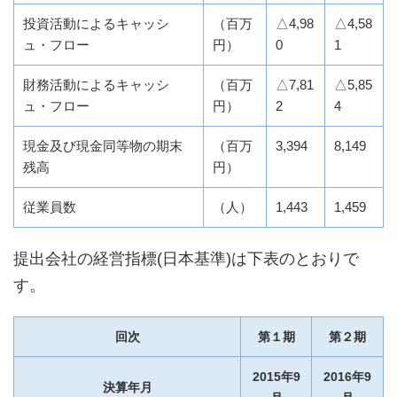
投資活動によるキャッシ
（百万
△4,98
△4,58
ュ・フロー
円）
0
1
財務活動によるキャッシ
（百万
△7,81
△5,85
ュ・フロー
円）
2
4
現金及び現金同等物の期末
（百万
3,394
8,149
残高
円）
従業員数
（人）
1,443
1,459
提出会社の経営指標(日本基準)は下表のとおりで
す。
回次
第１期
第２期
2015年9
2016年9
決算年月