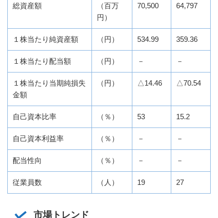
総資産額
（百万
70,500
64,797
円）
１株当たり純資産額
（円）
534.99
359.36
１株当たり配当額
（円）
－
－
１株当たり当期純損失
（円）
△14.46
△70.54
金額
自己資本比率
（％）
53
15.2
自己資本利益率
（％）
－
－
配当性向
（％）
－
－
従業員数
（人）
19
27
市場トレンド