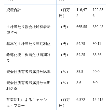
資産合計
（百万
116,47
122,35
円）
2
6
１株当たり親会社所有者帰
（円）
665.99
892.43
属持分
基本的１株当たり当期利益
（円）
54.79
90.11
希薄化後１株当たり当期利
（円）
54.29
85.86
益
親会社所有者帰属持分比率
（％）
39.9
20.0
親会社所有者帰属持分当期
（％）
8.6
9.0
利益率
営業活動によるキャッシ
（百万
6,972
15,215
ュ・フロー
円）