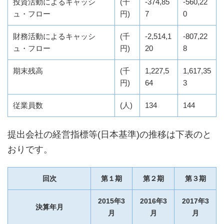
投資活動によるキャッシ
(千
-374,85
-560,22
ュ・フロー
円)
7
0
財務活動によるキャッシ
(千
-2,514,1
-807,22
ュ・フロー
円)
20
8
期末残高
(千
1,227,5
1,617,35
円)
64
3
従業員数
(人)
134
144
提出会社の経営指標等(日本基準)の推移は下表のと
おりです。
回次
第１期
第２期
第３期
2015年3
2016年3
2017年3
決算年月
月
月
月