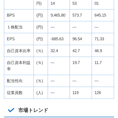
円)
14
53
01
BPS
(円)
9,465.80
573.7
645.15
１株配当
(円)
―
―
―
EPS
(円)
-685.63
96.54
71.33
自己資本比率
(％)
32.4
42.7
46.9
自己資本利益
(％)
―
19.7
11.7
率
配当性向
(％)
―
―
―
従業員数
(人)
―
119
126
市場トレンド