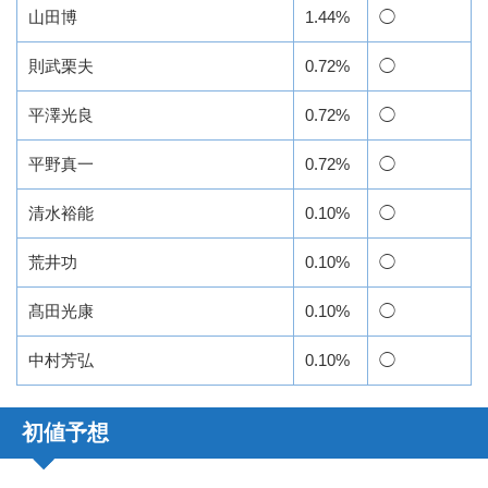
山田博
1.44%
◯
則武栗夫
0.72%
◯
平澤光良
0.72%
◯
平野真一
0.72%
◯
清水裕能
0.10%
◯
荒井功
0.10%
◯
髙田光康
0.10%
◯
中村芳弘
0.10%
◯
初値予想