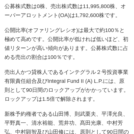
公募株式数は0株、売出株式数は11,995,800株、オ
ーバーアロットメント(OA)は1,792,600株です。
公開比率(オファリングレシオ)は最大で約100％と
極めて高めです。公開比率が低ければ低いほど、初
値リターンが高い傾向があります。公募株式数に占
める売出の割合は100％です。
売出人かつ貸株人であるインテグラル２号投資事業
有限責任組合及びIntegral Fund II (A) L.P.には、原
則として90日間のロックアップがかかっています。
ロックアップは1.5倍で解除されます。
新株予約権者である山田博、則武栗夫、平澤光良、
平野真一、清水裕能、荒井功、髙田光康、中村芳
弘、中村顕智及び山田修には、原則として90日間の