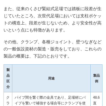
また、従来のくさび緊結式足場では踏板に段差が生
じていたところ、次世代足場においては支柱ポケッ
トの構造上、段差が生じないため、より安全性が高
いという点にも特徴があります。
その他、クランプ、各種ジョイント、壁つなぎなど
の一般仮設資材の製造・販売をしており、これらの
製品の概要は、下記のとおりです。
製
品
製品
用途
区
例
分
ク
パイプ間を繋ぐ際の金具であり、足場材にパ
48.6
ラ
イプを繋いで補強する場合等にクランプを使
直