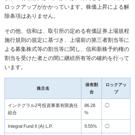
ロックアップがかかっています。株価上昇による解
除条項はありません。
その他、信和は、取引所の定める有価証券上場規程
施行規則の規定に基づき、上場前の第三者割当等に
よる募集株式等の割当等に関し、信和新株予約権の
割当を受けた者との間に継続所有等の確約を行って
います。
保有割
ロックアッ
株主名
合
プ
インテグラル2号投資事業有限責任
86.28
◯
組合
%
Integral Fund II (A) L.P.
9.55%
◯