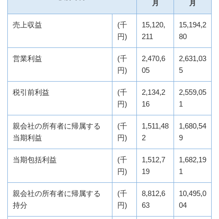
月
月
売上収益
(千
15,120,
15,194,2
円)
211
80
営業利益
(千
2,470,6
2,631,03
円)
05
5
税引前利益
(千
2,134,2
2,559,05
円)
16
1
親会社の所有者に帰属する
(千
1,511,48
1,680,54
当期利益
円)
2
9
当期包括利益
(千
1,512,7
1,682,19
円)
19
1
親会社の所有者に帰属する
(千
8,812,6
10,495,0
持分
円)
63
04