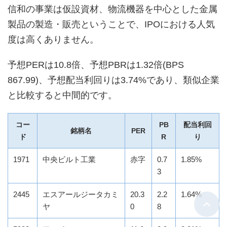
信和の事業は仮設資材、物流機器を中心とした金属
製品の製造・販売ということで、IPOにおける人気
度は高くありません。
予想PERは10.8倍、予想PBRは1.32倍(BPS
867.99)、予想配当利回りは3.74%であり、類似企業
と比較すると中間的です。
コー
PB
配当利回
銘柄名
PER
ド
R
り
1971
中央ビルト工業
赤字
0.7
1.85%
3
2445
エスアールジータカミ
20.3
2.2
1.64%
ヤ
0
8