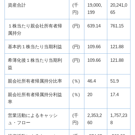
資産合計
(千
19,000,
20,241,0
円)
199
65
１株当たり親会社所有者帰
(円)
639.14
761.15
属持分
基本的１株当たり当期利益
(円)
109.66
121.88
希薄化後１株当たり当期利
(円)
109.66
121.88
益
親会社所有者帰属持分比率
(％)
46.4
51.9
親会社所有者帰属持分利益
(％)
20
17.4
率
営業活動によるキャッシ
(千
2,353,2
1,757,23
ュ・フロー
円)
60
8