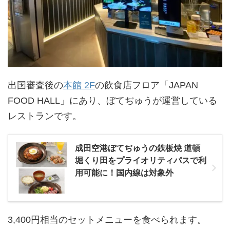
出国審査後の
本館 2F
の飲食店フロア「JAPAN
FOOD HALL」にあり、ぼてぢゅうが運営している
レストランです。
成田空港ぼてぢゅうの鉄板焼 道頓
堀くり田をプライオリティパスで利
用可能に！国内線は対象外
3,400円相当のセットメニューを食べられます。