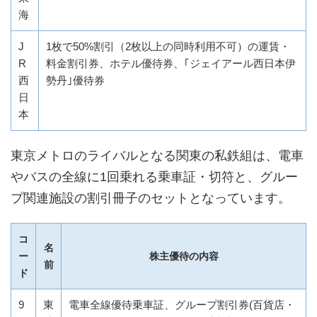
海
J
1枚で50%割引（2枚以上の同時利用不可）の運賃・
R
料金割引券、ホテル優待券、｢ジェイアール西日本伊
西
勢丹｣優待券
日
本
東京メトロのライバルとなる関東の私鉄組は、電車
やバスの全線に1回乗れる乗車証・切符と、グルー
プ関連施設の割引冊子のセットとなっています。
コ
名
ー
株主優待の内容
前
ド
9
東
電車全線優待乗車証、グループ割引券(百貨店・