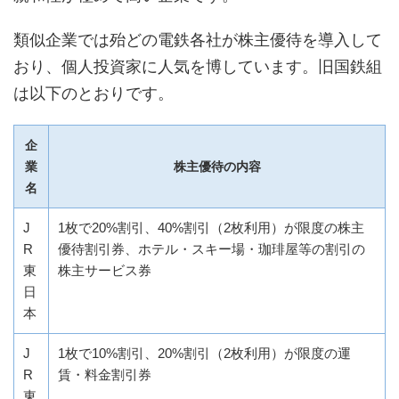
類似企業では殆どの電鉄各社が株主優待を導入して
おり、個人投資家に人気を博しています。旧国鉄組
は以下のとおりです。
企
業
株主優待の内容
名
J
1枚で20%割引、40%割引（2枚利用）が限度の株主
R
優待割引券、ホテル・スキー場・珈琲屋等の割引の
東
株主サービス券
日
本
J
1枚で10%割引、20%割引（2枚利用）が限度の運
R
賃・料金割引券
東