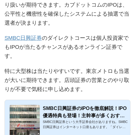
り扱いが期待できます。カブドットコムのIPOは、
公平性と機密性を確保したシステムによる抽選で当
選者が決まります。
SMBC日興証券
のダイレクトコースは個人投資家で
もIPOが当たるチャンスがあるオンライン証券で
す。
特に大型株は当たりやすいです。東京メトロも当選
が大いに期待できます。店頭証券の営業とのやり取
りが不要で気軽に申し込めます。
SMBC日興証券のIPOを徹底解説！IPO
優遇特典も登場！主幹事が多くおすす
SMBC日興証券という大手証券会社がありますね。SMBC
め
日興証券はインターネット口座もあります。「ダイレク
トコース」という名...