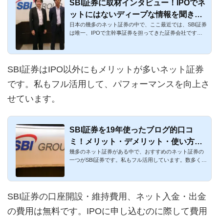
SBI証券に取材インタビュー！IPOでネ
ットにはないディープな情報を聞き倒
日本の幾多のネット証券の中で、ここ最近では、SBI証券
しました！
は唯一、IPOで主幹事証券を担ってきた証券会社です。
また、幹事証券と...
SBI証券はIPO以外にもメリットが多いネット証券
です。私もフル活用して、パフォーマンスを向上さ
せています。
SBI証券を19年使ったブログ的口コ
ミ！メリット・デメリット・使い方を
幾多のネット証券がある中で、おすすめのネット証券の
解説
一つがSBI証券です。私もフル活用しています。数多くの
メリットがある証...
SBI証券の口座開設・維持費用、ネット入金・出金
の費用は無料です。IPOに申し込むのに際して費用