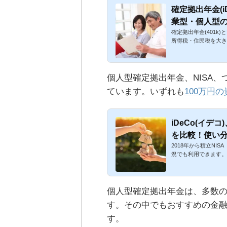
確定拠出年金(
業型・個人型
確定拠出年金(401
所得税・住民税を大き
個人型確定拠出年金、NISA、
ています。いずれも
100万円
iDeCo(イデコ
を比較！使い
2018年から積立NI
況でも利用できます。N
個人型確定拠出年金は、多数
す。その中でもおすすめの金
す。