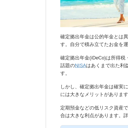
確定拠出年金は公的年金とは
す。自分で積み立てたお金を
確定拠出年金(iDeCo)は所
話題の
NISA
はあくまで出た利
す。
しかし、確定拠出年金は確実
には大きなメリットがありま
定期預金などの低リスク資産
合は大きな利点があります。