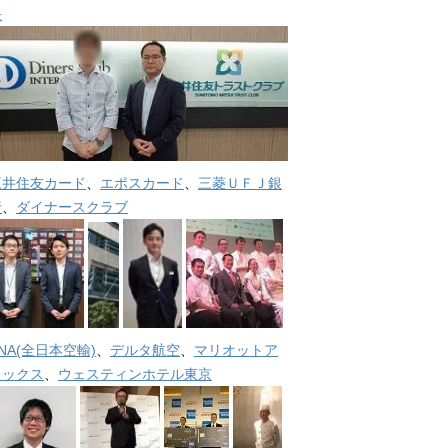
長
三井住友カード
、
エポスカード
、
三菱ＵＦＪ銀
行
、
ダイナースクラブ
NA(全日本空輸)
、
デルタ航空
、
マリオットア
メックス
、
ウェスティンホテル東京