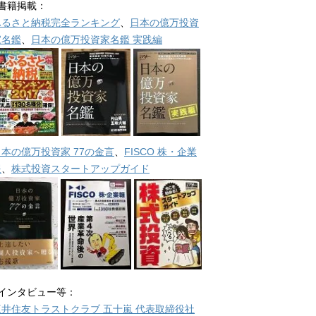
■書籍掲載：
ふるさと納税完全ランキング
、
日本の億万投資
家名鑑
、
日本の億万投資家名鑑 実践編
日本の億万投資家 77の金言
、
FISCO 株・企業
報
、
株式投資スタートアップガイド
■インタビュー等：
三井住友トラストクラブ 五十嵐 代表取締役社