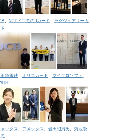
CB
、
NTTドコモのdカード
、
ラグジュアリーカ
ード
小田急電鉄
、
オリコカード
、
マイクロソフト
、
RUHI
ジャックス
、
アメックス
、
岩田昭男氏
、
菊地崇
仁氏