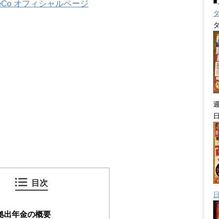
eCo オフィシャルページ
目次
拠出年金の概要