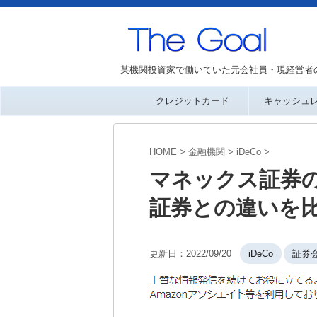
某機関投資家で働いていた元会社員・現経営者
クレジットカード
キャッシュ
HOME
>
金融機関
>
iDeCo
>
マネックス証券のi
証券との違いを
更新日：
2022/09/20
iDeCo
証券