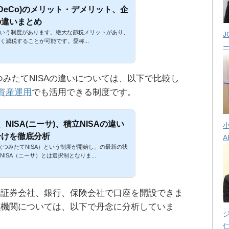
iDeCo)のメリット・デメリット、企
の違いまとめ
k)という制度があります。絶大な節税メリットがあり、
J
く減税することが可能です。愛称...
つみたてNISAの違いについては、以下で比較し
の資産運用
でも活用できる制度です。
)、NISA(ニーサ)、積立NISAの違い
分けを徹底分析
A
SA（つみたてNISA）という制度が開始し、の最新の状
ISA（ニーサ）とは選択制となりま...
の証券会社、銀行、保険会社で口座を開設できま
融機関については、以下で丹念に分析していま