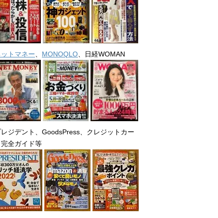
ネットマネー
、
MONOQLO
、日経WOMAN
レジデント、GoodsPress、クレジットカー
ド完全ガイド等