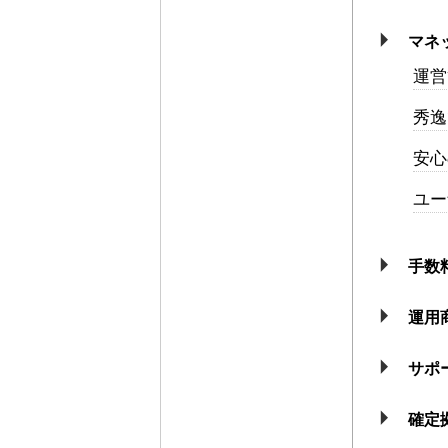
マネ
運営
秀逸
安心
ユー
手数
運用
サポ
確定