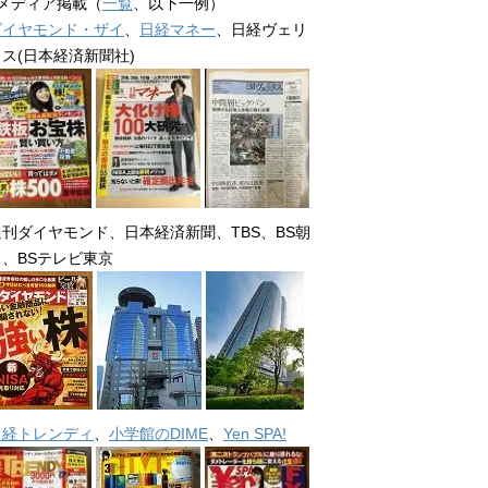
■メディア掲載（
一覧
、以下一例）
ダイヤモンド・ザイ
、
日経マネー
、日経ヴェリ
タス(日本経済新聞社)
週刊ダイヤモンド、日本経済新聞、TBS、BS朝
日、BSテレビ東京
日経トレンディ
、
小学館のDIME
、
Yen SPA!