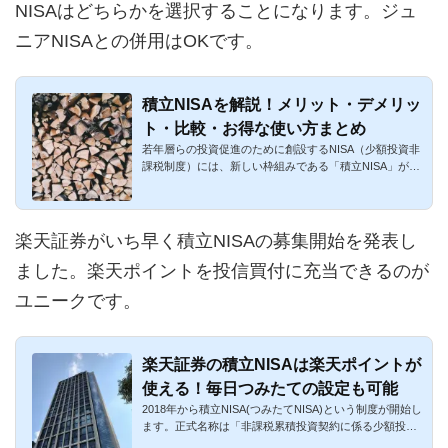
NISAはどちらかを選択することになります。ジュ
ニアNISAとの併用はOKです。
積立NISAを解説！メリット・デメリッ
ト・比較・お得な使い方まとめ
若年層らの投資促進のために創設するNISA（少額投資非
課税制度）には、新しい枠組みである「積立NISA」が存
在しています。非...
楽天証券がいち早く積立NISAの募集開始を発表し
ました。楽天ポイントを投信買付に充当できるのが
ユニークです。
楽天証券の積立NISAは楽天ポイントが
使える！毎日つみたての設定も可能
2018年から積立NISA(つみたてNISA)という制度が開始し
ます。正式名称は「非課税累積投資契約に係る少額投資
非課税制度」です...