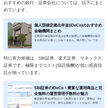
おすすめの銀行・証券会社については、以下にまと
めています。
個人型確定拠出年金(iDeCo)のおすすめ
金融機関まとめ
企業型の確定拠出年金は企業が提携した金融機関が提示
する商品から選ぶしかありません。個人型については、
確定拠出年金の口...
特に有力候補は、SBI証券、楽天証券、マネックス
証券です。極限までコスト(信託報酬)が低い投資信
託が揃っています。
SBI証券のiDeCo！豊富な運用商品と完
全無料の運営管理手数料が魅力
確定拠出年金(401k)という制度があります。愛称は「iDe
Co」(イデコ)です。絶大な節税メリットがあり、所得
税・住民税を大きく...