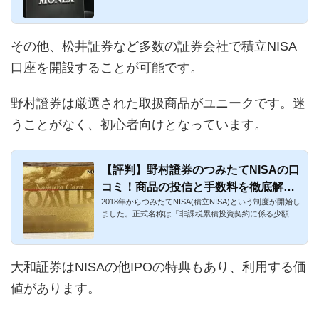
非課税制度」です...
その他、松井証券など多数の証券会社で積立NISA
口座を開設することが可能です。
野村證券は厳選された取扱商品がユニークです。迷
うことがなく、初心者向けとなっています。
【評判】野村證券のつみたてNISAの口
コミ！商品の投信と手数料を徹底解
2018年からつみたてNISA(積立NISA)という制度が開始し
説！
ました。正式名称は「非課税累積投資契約に係る少額投
資非課税制度」で...
大和証券はNISAの他IPOの特典もあり、利用する価
値があります。