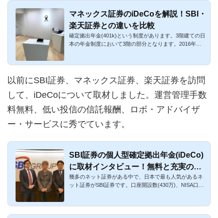
マネックス証券のiDeCoを解説！SBI・
楽天証券との違いを比較
確定拠出年金(401k)という制度があります。3階建ての日
本の年金制度において3階の部分となります。2016年に
個人型確定拠出年...
以前にSBI証券、マネックス証券、楽天証券を訪問
して、iDeCoについて取材しました。運営管理手数
料無料、低い投信の信託報酬、ロボ・アドバイザ
ー・サービスに秀でています。
SBI証券の個人型確定拠出年金(iDeCo)
に取材インタビュー！無料と充実の商
幾多のネット証券がある中で、日本で最も人気があるネ
品ラインナップがNo.1！
ット証券がSBI証券です。口座開設数(430万)、NISA口座
数(100万)はネット...