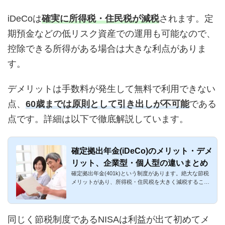
iDeCoは
確実に所得税・住民税が減税
されます。定
期預金などの低リスク資産での運用も可能なので、
控除できる所得がある場合は大きな利点がありま
す。
デメリットは手数料が発生して無料で利用できない
点、
60歳までは原則として引き出しが不可能
である
点です。詳細は以下で徹底解説しています。
確定拠出年金(iDeCo)のメリット・デメ
リット、企業型・個人型の違いまとめ
確定拠出年金(401k)という制度があります。絶大な節税
メリットがあり、所得税・住民税を大きく減税すること
が可能です。愛称...
同じく節税制度であるNISAは利益が出て初めてメ