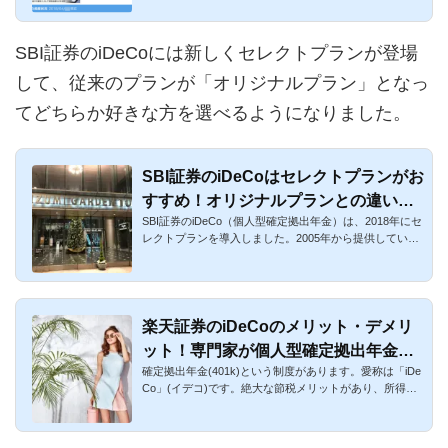
SBI証券のiDeCoには新しくセレクトプランが登場
して、従来のプランが「オリジナルプラン」となっ
てどちらか好きな方を選べるようになりました。
SBI証券のiDeCoはセレクトプランがお
すすめ！オリジナルプランとの違いを
SBI証券のiDeCo（個人型確定拠出年金）は、2018年にセ
比較！
レクトプランを導入しました。2005年から提供している
現行のプランは「...
楽天証券のiDeCoのメリット・デメリ
ット！専門家が個人型確定拠出年金を
確定拠出年金(401k)という制度があります。愛称は「iDe
解説
Co」(イデコ)です。絶大な節税メリットがあり、所得
税・住民税を大きく...