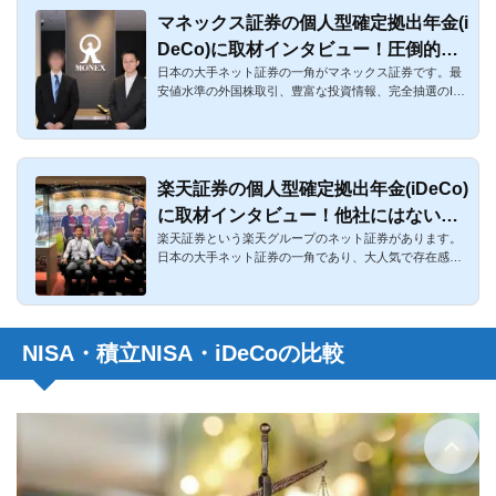
マネックス証券の個人型確定拠出年金(i
DeCo)に取材インタビュー！圧倒的な
日本の大手ネット証券の一角がマネックス証券です。最
低コストとアドバイスサービスにエッ
安値水準の外国株取引、豊富な投資情報、完全抽選のIP
ジあり！
Oや立会外分売、手...
楽天証券の個人型確定拠出年金(iDeCo)
に取材インタビュー！他社にはない魅
楽天証券という楽天グループのネット証券があります。
力が豊富！
日本の大手ネット証券の一角であり、大人気で存在感が
ある証券会社です...
NISA・積立NISA・iDeCoの比較