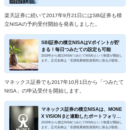
楽天証券に続いて2017年9月21日にはSBI証券も積
立NISAの予約受付開始を発表しました。
SBI証券の積立NISAはVポイントが貯
まる！毎日つみたての設定も可能
2018年から積立NISA(つみたてNISA)という制度が開始し
ます。正式名称は「非課税累積投資契約に係る少額投資
非課税制度」です...
マネックス証券でも2017年10月1日から「つみたて
NISA」の申込受付を開始します。
マネックス証券の積立NISAは、MONE
X VISION βと連動したポートフォリオ
2018年から積立NISA(つみたてNISA)という制度が開始し
分析が魅力！
ます。正式名称は「非課税累積投資契約に係る少額投資