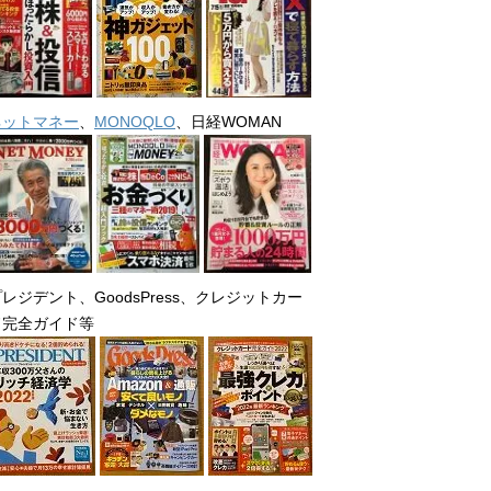
ネットマネー
、
MONOQLO
、日経WOMAN
レジデント、GoodsPress、クレジットカー
ド完全ガイド等