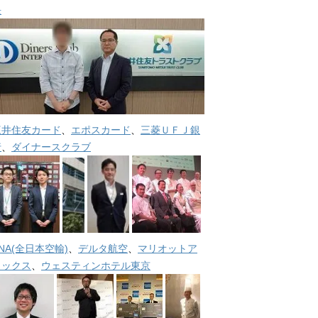
長
三井住友カード
、
エポスカード
、
三菱ＵＦＪ銀
行
、
ダイナースクラブ
NA(全日本空輸)
、
デルタ航空
、
マリオットア
メックス
、
ウェスティンホテル東京