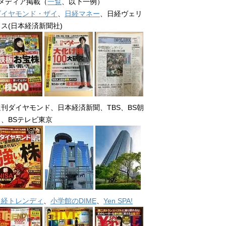
■メディア掲載（
一覧
、以下一例）
ダイヤモンド・ザイ
、
日経マネー
、日経ヴェリ
タス(日本経済新聞社)
週刊ダイヤモンド、日本経済新聞、TBS、BS朝
日、BSテレビ東京
日経トレンディ
、
小学館のDIME
、
Yen SPA!