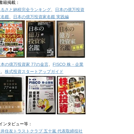
■書籍掲載：
ふるさと納税完全ランキング
、
日本の億万投資
家名鑑
、
日本の億万投資家名鑑 実践編
日本の億万投資家 77の金言
、
FISCO 株・企業
報
、
株式投資スタートアップガイド
■インタビュー等：
三井住友トラストクラブ 五十嵐 代表取締役社