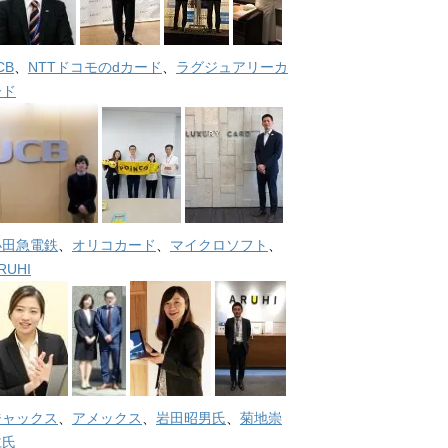
CB
、
NTTドコモのdカード
、
ラグジュアリーカ
ード
小田急電鉄
、
オリコカード
、
マイクロソフト
、
RUHI
ジャックス
、
アメックス
、
岩田昭男氏
、
菊地崇
仁氏