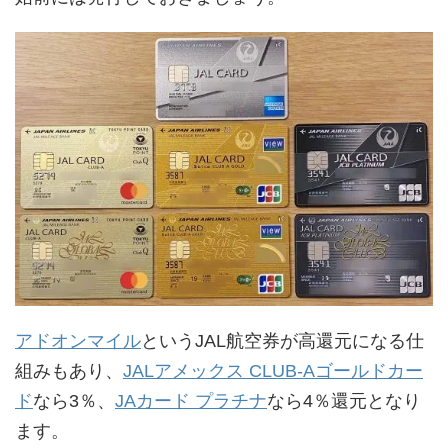
アドオンマイル
というJAL航空券が高還元になる仕
組みもあり、
JALアメックス CLUB-Aゴールドカー
ド
なら3％、
JAカード プラチナ
なら4％還元となり
ます。