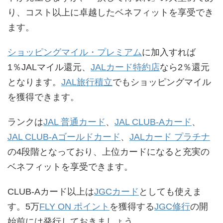
り、コスト以上に卓越したベネフィットを享受でき
ます。
ショッピングマイル・プレミアム
に加入すれば
1％JALマイル還元、
JALカード特約店
なら2％還元
となります。
JAL旅行積立
でもショッピングマイル
を獲得できます。
ランクは
JAL 普通カード
、
JAL CLUB-Aカード
、
JAL CLUB-Aゴールドカード
、
JALカード プラチナ
の4段階となっており、上位カードになると充実の
ベネフィットを享受できます。
CLUB-Aカード以上は
JGCカード
としても使えま
す。5万
FLY ON ポイント
を獲得する
JGC修行
の開
始前には発行しておきましょう。