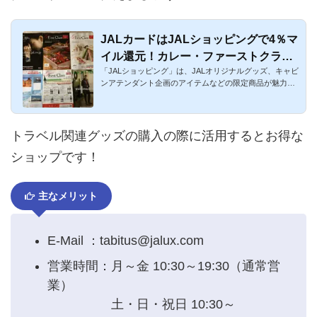
JALカードはJALショッピングで4％マ
イル還元！カレー・ファーストクラス
「JALショッピング」は、JALオリジナルグッズ、キャビ
のスイーツやワインがお得
ンアテンダント企画のアイテムなどの限定商品が魅力的
な通販サイトです...
トラベル関連グッズの購入の際に活用するとお得な
ショップです！
主なメリット
E-Mail ：tabitus@jalux.com
営業時間：月～金 10:30～19:30（通常営
業）
土・日・祝日 10:30～