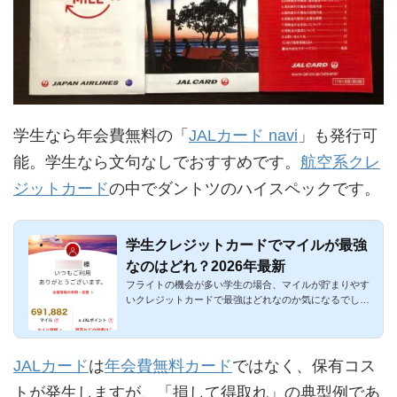
学生なら年会費無料の「
JALカード navi
」も発行可
能。学生なら文句なしでおすすめです。
航空系クレ
ジットカード
の中でダントツのハイスペックです。
学生クレジットカードでマイルが最強
なのはどれ？2026年最新
フライトの機会が多い学生の場合、マイルが貯まりやす
いクレジットカードで最強はどれなのか気になるでしょ
う。学生カードで...
JALカード
は
年会費無料カード
ではなく、保有コス
トが発生しますが、「損して得取れ」の典型例であ