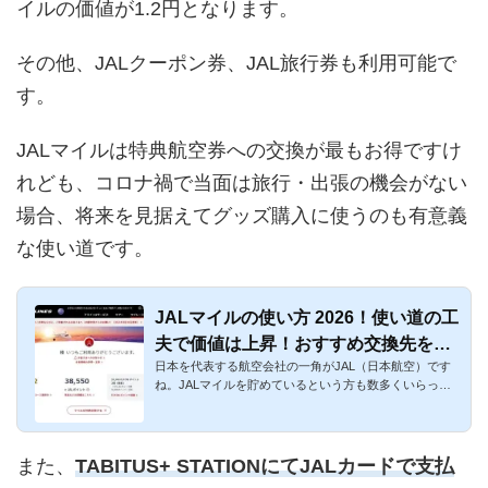
イルの価値が1.2円となります。
その他、JALクーポン券、JAL旅行券も利用可能で
す。
JALマイルは特典航空券への交換が最もお得ですけ
れども、コロナ禍で当面は旅行・出張の機会がない
場合、将来を見据えてグッズ購入に使うのも有意義
な使い道です。
JALマイルの使い方 2026！使い道の工
夫で価値は上昇！おすすめ交換先を解
日本を代表する航空会社の一角がJAL（日本航空）です
説
ね。JALマイルを貯めているという方も数多くいらっし
ゃるでしょう。マイ...
また、
TABITUS+ STATIONにてJALカードで支払