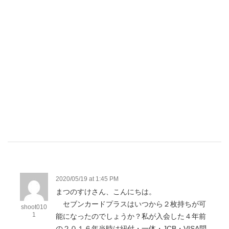
2020/05/19 at 1:45 PM
まつのすけさん、こんにちは。
セブンカードプラスはいつから２枚持ちが可
shoot010
1
能になったのでしょうか？私が入会した４年前
の２０１６年当時は紐付・一体・JCB・VISA問