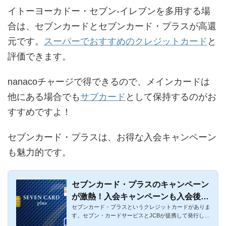
イトーヨーカドー・セブン-イレブンを多用する場
合は、セブンカードとセブンカード・プラスが高還
元です。
スーパーでおすすめのクレジットカード
と
評価できます。
nanacoチャージで得できるので、メインカードは
他にある場合でも
サブカード
として保持するのがお
すすめですよ！
セブンカード・プラスは、お得な入会キャンペーン
も魅力的です。
セブンカード・プラスのキャンペーン
が激熱！入会キャンペーンも入会後も
セブンカード・プラスというクレジットカードがありま
お得
す。セブン・カードサービスとJCBが提携して発行して
おり、セブン-イレ...