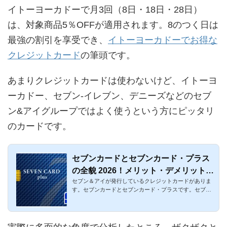
イトーヨーカドーで月3回（8日・18日・28日）
は、対象商品5％OFFが適用されます。8のつく日は
最強の割引を享受でき、
イトーヨーカドーでお得な
クレジットカード
の筆頭です。
あまりクレジットカードは使わないけど、イトーヨ
ーカドー、セブン-イレブン、デニーズなどのセブ
ン&アイグループではよく使うという方にピッタリ
のカードです。
セブンカードとセブンカード・プラス
の全貌 2026！メリット・デメリットを
セブン＆アイが発行しているクレジットカードがありま
徹底比較
す。セブンカードとセブンカード・プラスです。セブン
カードは募集終了...