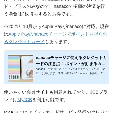
ド・プラスのみなので、nanacoで多額の決済を行
う場合は2枚持ちするとお得です。
※2021年10月からApple Payがnanacoに対応。現在
は
Apple Payのnanacoチャージでポイントを得られ
るクレジットカード
もあります。
nanacoチャージに使えるクレジットカ
ードの注意点！ ポイントが貯まるカー
nanaco（ナナコ）というセブン&アイグループの電子マ
ドを解説
ネーがあります。スマホのモバイルnanacoもあり、スマ
ートフォン時代...
使いやすい会員サイトも用意されており、JCBブラ
ンドは
MyJCB
を利用可能です。
MyJCBにはセブン・カードサービス発行のクレジッ