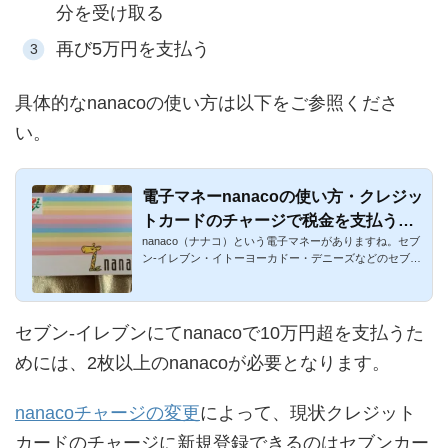
分を受け取る
再び5万円を支払う
具体的なnanacoの使い方は以下をご参照くださ
い。
電子マネーnanacoの使い方・クレジッ
トカードのチャージで税金を支払う方
nanaco（ナナコ）という電子マネーがありますね。セブ
法まとめ
ン-イレブン・イトーヨーカドー・デニーズなどのセブン
&アイグルー...
セブン-イレブンにてnanacoで10万円超を支払うた
めには、2枚以上のnanacoが必要となります。
nanacoチャージの変更
によって、現状クレジット
カードのチャージに新規登録できるのはセブンカー