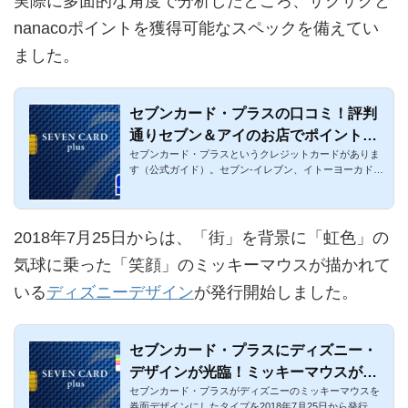
実際に多面的な角度で分析したところ、ザクザクと
nanacoポイントを獲得可能なスペックを備えてい
ました。
セブンカード・プラスの口コミ！評判
通りセブン＆アイのお店でポイントが
セブンカード・プラスというクレジットカードがありま
高還元
す（公式ガイド）。セブン-イレブン、イトーヨーカド
ー、そごう・西武、...
2018年7月25日からは、「街」を背景に「虹色」の
気球に乗った「笑顔」のミッキーマウスが描かれて
いる
ディズニーデザイン
が発行開始しました。
セブンカード・プラスにディズニー・
デザインが光臨！ミッキーマウスが可
セブンカード・プラスがディズニーのミッキーマウスを
愛い！ゴールドカードはなし
券面デザインにしたタイプを2018年7月25日から発行開