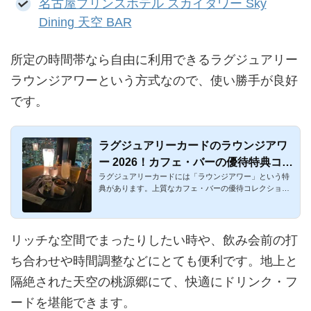
名古屋プリンスホテル スカイタワー Sky
Dining 天空 BAR
所定の時間帯なら自由に利用できるラグジュアリー
ラウンジアワーという方式なので、使い勝手が良好
です。
ラグジュアリーカードのラウンジアワ
ー 2026！カフェ・バーの優待特典コレ
ラグジュアリーカードには「ラウンジアワー」という特
クション
典があります。上質なカフェ・バーの優待コレクション
です。お手軽に使...
リッチな空間でまったりしたい時や、飲み会前の打
ち合わせや時間調整などにとても便利です。地上と
隔絶された天空の桃源郷にて、快適にドリンク・フ
ードを堪能できます。