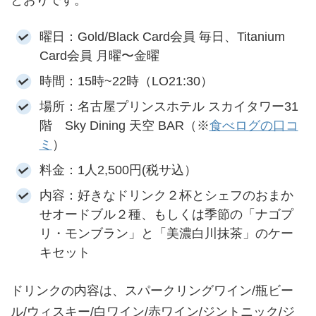
曜日：Gold/Black Card会員 毎日、Titanium
Card会員 月曜〜金曜
時間：15時~22時（LO21:30）
場所：名古屋プリンスホテル スカイタワー31
階 Sky Dining 天空 BAR（※
食べログの口コ
ミ
）
料金：1人2,500円(税サ込）
内容：好きなドリンク２杯とシェフのおまか
せオードブル２種、もしくは季節の「ナゴプ
リ・モンブラン」と「美濃白川抹茶」のケー
キセット
ドリンクの内容は、スパークリングワイン/瓶ビー
ル/ウィスキー/白ワイン/赤ワイン/ジントニック/ジ