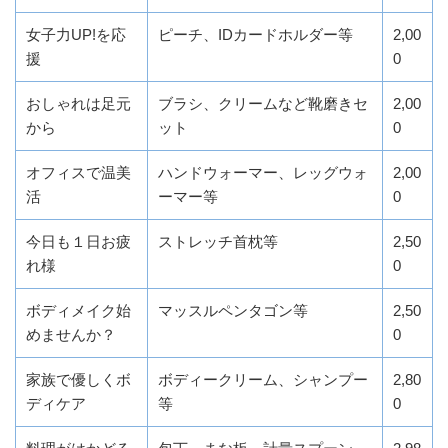
女子力UP!を応
ピーチ、IDカードホルダー等
2,00
援
0
おしゃれは足元
ブラシ、クリームなど靴磨きセ
2,00
から
ット
0
オフィスで温美
ハンドウォーマー、レッグウォ
2,00
活
ーマー等
0
今日も１日お疲
ストレッチ首枕等
2,50
れ様
0
ボディメイク始
マッスルペンタゴン等
2,50
めませんか？
0
家族で優しくボ
ボディークリーム、シャンプー
2,80
ディケア
等
0