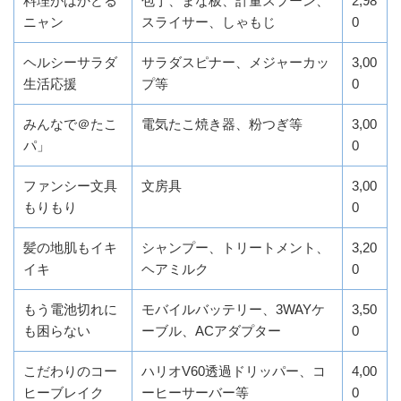
料理がはかどる
包丁、まな板、計量スプーン、
2,98
ニャン
スライサー、しゃもじ
0
ヘルシーサラダ
サラダスピナー、メジャーカッ
3,00
生活応援
プ等
0
みんなで＠たこ
電気たこ焼き器、粉つぎ等
3,00
パ」
0
ファンシー文具
文房具
3,00
もりもり
0
髪の地肌もイキ
シャンプー、トリートメント、
3,20
イキ
ヘアミルク
0
もう電池切れに
モバイルバッテリー、3WAYケ
3,50
も困らない
ーブル、ACアダプター
0
こだわりのコー
ハリオV60透過ドリッパー、コ
4,00
ヒーブレイク
ーヒーサーバー等
0