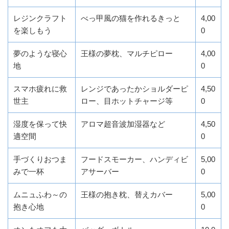
レジンクラフト
べっ甲風の猫を作れるきっと
4,00
を楽しもう
0
夢のような寝心
王様の夢枕、マルチピロー
4,00
地
0
スマホ疲れに救
レンジであったかショルダーピ
4,50
世主
ロー、目ホットチャージ等
0
湿度を保って快
アロマ超音波加湿器など
4,50
適空間
0
手づくりおつま
フードスモーカー、ハンディビ
5,00
みで一杯
アサーバー
0
ムニュふわ～の
王様の抱き枕、替えカバー
5,00
抱き心地
0