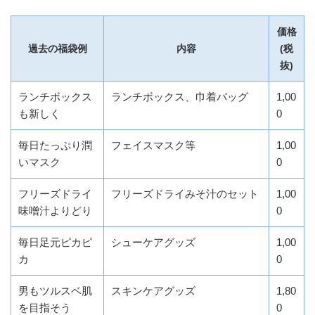
価格
過去の福袋例
内容
(税
抜)
ランチボックス
ランチボックス、巾着バッグ
1,00
も新しく
0
毎日たっぷり潤
フェイスマスク等
1,00
いマスク
0
フリーズドライ
フリーズドライみそ汁のセット
1,00
味噌汁よりどり
0
毎日足元ピカピ
シューケアグッズ
1,00
カ
0
男もツルスベ肌
スキンケアグッズ
1,80
を目指そう
0