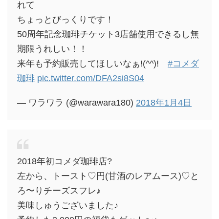
れて
ちょっとびっくりです！
50周年記念珈琲チケット3店舗使用できるし無
期限うれしい！！
来年も予約販売してほしいなぁ!(^^)!
#コメダ
珈琲
pic.twitter.com/DFA2si8S04
— ワラワラ (@warawara180)
2018年1月4日
2018年初コメダ珈琲店?
左から、トースト♡円(甘酒のレアムース)♡と
ろ〜りチーズスフレ♪
美味しゅうございました♪