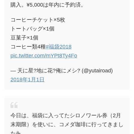
購入。¥5,000は年内に予約済。
コーヒーチケット×5枚
トートバッグ×1個
豆菓子×1個
コーヒー類4種
#福袋2018
pic.twitter.com/mYPt8Ty4Fo
— 天に星?地に花?俺にメシ? (@yutairoad)
2018年1月1日
今日は、福袋に入ってたシロノワール券（2月
末期限）を使いに、コメダ珈琲に行ってきまし
た☕