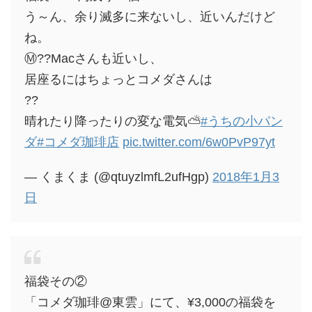
う～ん、余り滅多に来ないし、近いんだけど
ね。
Ⓜ??Macさんも近いし、
居座るにはちょっとコメダさんは
??
晴れたり降ったりの変な電気⛅
#うちの小パン
ダ
#コメダ珈琲店
pic.twitter.com/6w0PvP97yt
— くまくま (@qtuyzlmfL2ufHgp)
2018年1月3
日
福袋その②
「コメダ珈琲@東雲」にて、¥3,000の福袋を