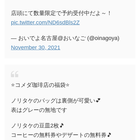
店頭にて数量限定で予約受付中だよ～！
pic.twitter.com/ND6sdBls2Z
— おいでよ名古屋@おいなご (@oinagoya)
November 30, 2021
⭐️コメダ珈琲店の福袋⭐️
ノリタケのバッグは裏側が可愛い💕
表はグレーの無地です
ノリタケの豆皿2枚🎵
コーヒーの無料券やデザートの無料券🎵