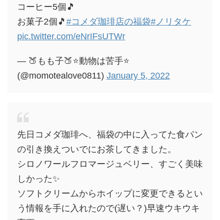
コーヒー5個🎵
お菓子2個🎵
#コメダ珈琲店の福袋
#ノリタケ
pic.twitter.com/eNrIFsUTWr
— 🍑もも子🍑⭐️動物は苦手⭐️
(@momotealove0811)
January 5, 2022
先日コメダ珈琲へ、福袋の中に入ってた食パン
の引き換えついでにお茶してきました。
シロノワールフロマージュベリー、すごく美味
しかった✨
ソフトクリームからホイップに変更できるとい
う情報を手に入れたので(遅い？)早速ウキウキ