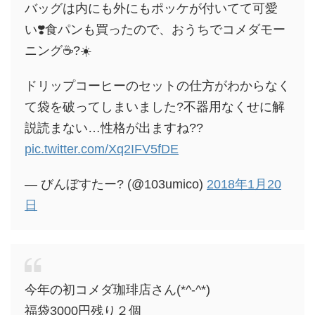
バッグは内にも外にもポッケが付いてて可愛
い❣️食パンも買ったので、おうちでコメダモー
ニング☕?☀️
ドリップコーヒーのセットの仕方がわからなく
て袋を破ってしまいました?不器用なくせに解
説読まない…性格が出ますね??
pic.twitter.com/Xq2IFV5fDE
— びんぼすたー? (@103umico)
2018年1月20
日
今年の初コメダ珈琲店さん(*^-^*)
福袋3000円残り２個