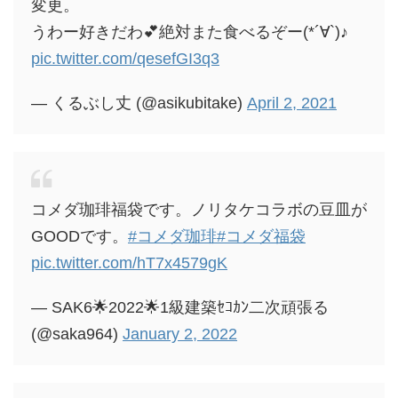
変更。
うわー好きだわ💕絶対また食べるぞー(*´∀`)♪
pic.twitter.com/qesefGI3q3
— くるぶし丈 (@asikubitake)
April 2, 2021
コメダ珈琲福袋です。ノリタケコラボの豆皿が
GOODです。
#コメダ珈琲
#コメダ福袋
pic.twitter.com/hT7x4579gK
— SAK6🌟2022🌟1級建築ｾｺｶﾝ二次頑張る
(@saka964)
January 2, 2022