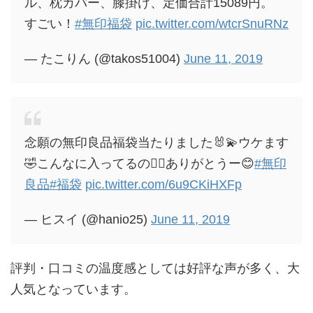
ル、枕カバー、膝掛け、定価合計15089円。
すごい！
#無印福袋
pic.twitter.com/wtcrSnuRNz
— たこりん (@takos51004)
June 11, 2019
念願の無印良品福袋当たりました🐰💫ウケます
🤣こんなに入ってるの🙆‍♀️ありがとうー😊
#無印
良品
#福袋
pic.twitter.com/6u9CKiHXFp
— ヒスイ (@hanio25)
June 11, 2019
評判・口コミの温度感としては好評な声が多く、大
人気となっています。