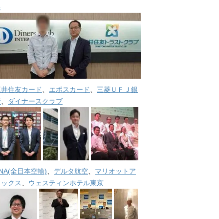
長
三井住友カード
、
エポスカード
、
三菱ＵＦＪ銀
行
、
ダイナースクラブ
NA(全日本空輸)
、
デルタ航空
、
マリオットア
メックス
、
ウェスティンホテル東京