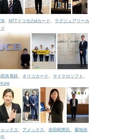
CB
、
NTTドコモのdカード
、
ラグジュアリーカ
ード
小田急電鉄
、
オリコカード
、
マイクロソフト
、
RUHI
ジャックス
、
アメックス
、
岩田昭男氏
、
菊地崇
仁氏