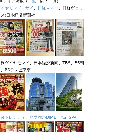
■メディア掲載（
一覧
、以下一例）
ダイヤモンド・ザイ
、
日経マネー
、日経ヴェリ
タス(日本経済新聞社)
週刊ダイヤモンド、日本経済新聞、TBS、BS朝
日、BSテレビ東京
日経トレンディ
、
小学館のDIME
、
Yen SPA!