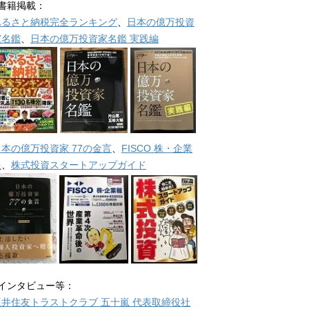
■書籍掲載：
ふるさと納税完全ランキング
、
日本の億万投資
家名鑑
、
日本の億万投資家名鑑 実践編
日本の億万投資家 77の金言
、
FISCO 株・企業
報
、
株式投資スタートアップガイド
■インタビュー等：
三井住友トラストクラブ 五十嵐 代表取締役社