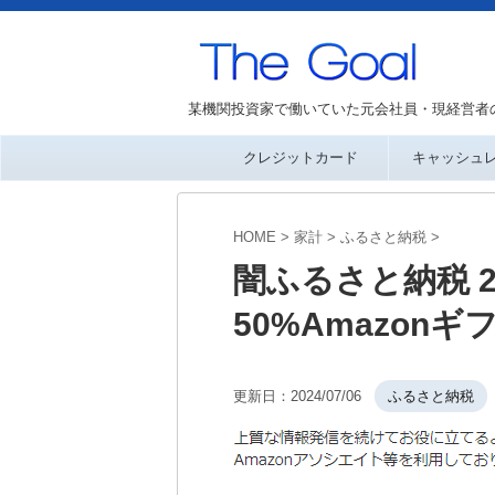
某機関投資家で働いていた元会社員・現経営者
クレジットカード
キャッシュ
HOME
>
家計
>
ふるさと納税
>
闇ふるさと納税 
50%Amazon
更新日：
2024/07/06
ふるさと納税