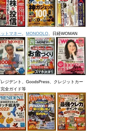
ネットマネー
、
MONOQLO
、日経WOMAN
レジデント、GoodsPress、クレジットカー
ド完全ガイド等