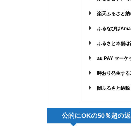
楽天ふるさと納
ふるなびはAma
ふるさと本舗は高
au PAY マー
時おり発生する
闇ふるさと納税
公的にOKの50％超の