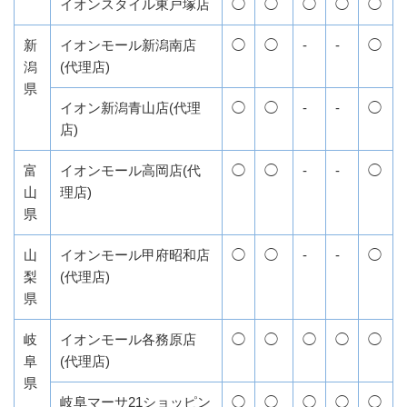
イオンスタイル東戸塚店
◯
◯
◯
◯
◯
新
イオンモール新潟南店
◯
◯
-
-
◯
潟
(代理店)
県
イオン新潟青山店(代理
◯
◯
-
-
◯
店)
富
イオンモール高岡店(代
◯
◯
-
-
◯
山
理店)
県
山
イオンモール甲府昭和店
◯
◯
-
-
◯
梨
(代理店)
県
岐
イオンモール各務原店
◯
◯
◯
◯
◯
阜
(代理店)
県
岐阜マーサ21ショッピン
◯
◯
◯
◯
◯