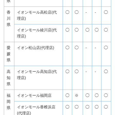
県
香
イオンモール高松店(代
◯
◯
-
-
◯
川
理店)
県
イオンモール綾川店(代
◯
◯
◯
◯
◯
理店)
愛
イオン松山店(代理店)
◯
◯
-
-
◯
媛
県
高
イオンモール高知店(代
◯
◯
-
-
◯
知
理店)
県
福
イオンモール福岡店
◯
※
◯
◯
◯
岡
イオンモール香椎浜店
◯
◯
◯
◯
◯
県
(代理店)