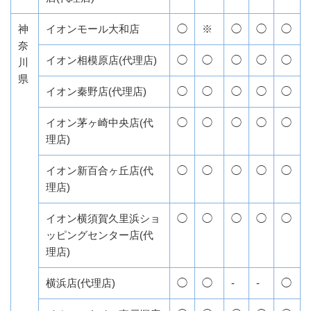
神
イオンモール大和店
◯
※
◯
◯
◯
奈
イオン相模原店(代理店)
◯
◯
◯
◯
◯
川
県
イオン秦野店(代理店)
◯
◯
◯
◯
◯
イオン茅ヶ崎中央店(代
◯
◯
◯
◯
◯
理店)
イオン新百合ヶ丘店(代
◯
◯
◯
◯
◯
理店)
イオン横須賀久里浜ショ
◯
◯
◯
◯
◯
ッピングセンター店(代
理店)
横浜店(代理店)
◯
◯
-
-
◯