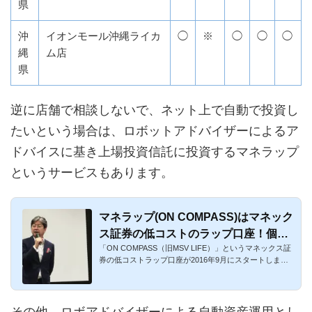
県
沖
イオンモール沖縄ライカ
◯
※
◯
◯
◯
縄
ム店
県
逆に店舗で相談しないで、ネット上で自動で投資し
たいという場合は、ロボットアドバイザーによるア
ドバイスに基き上場投資信託に投資するマネラップ
というサービスもあります。
マネラップ(ON COMPASS)はマネック
ス証券の低コストのラップ口座！個人
「ON COMPASS（旧MSV LIFE）」というマネックス証
的口コミまとめ
券の低コストラップ口座が2016年9月にスタートしまし
た。愛称は「マネラップ...
その他、ロボアドバイザーによる自動資産運用とし