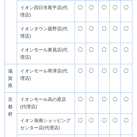
イオン四日市尾平店(代
◯
◯
◯
◯
◯
理店)
イオンタウン菰野店(代
◯
◯
◯
◯
◯
理店)
イオンモール東員店(代
◯
◯
◯
◯
◯
理店)
滋
イオンモール草津店(代
◯
◯
◯
◯
◯
賀
理店)
県
京
イオンモール高の原店
◯
◯
◯
◯
◯
都
(代理店)
府
イオン洛南ショッピング
◯
◯
◯
◯
◯
センター店(代理店)