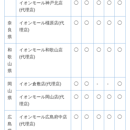
イオンモール神戸北店
◯
◯
◯
◯
◯
(代理店)
奈
イオンモール橿原店(代
◯
◯
◯
◯
◯
良
理店)
県
和
イオンモール和歌山店
◯
◯
◯
◯
◯
歌
(代理店)
山
県
岡
イオン倉敷店(代理店)
◯
◯
-
-
◯
山
イオンモール岡山店(代
◯
◯
◯
◯
◯
県
理店)
広
イオンモール広島府中店
◯
◯
◯
◯
◯
島
(代理店)