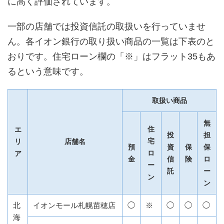
に高く評価されています。
一部の店舗では投資信託の取扱いを行っていませ
ん。各イオン銀行の取り扱い商品の一覧は下表のと
おりです。住宅ローン欄の「※」はフラット35もあ
るという意味です。
取扱い商品
無
住
エ
投
担
宅
リ
店舗名
預
資
保
保
ロ
ア
金
信
険
ロ
ー
託
ー
ン
ン
北
イオンモール札幌苗穂店
◯
※
◯
◯
◯
海