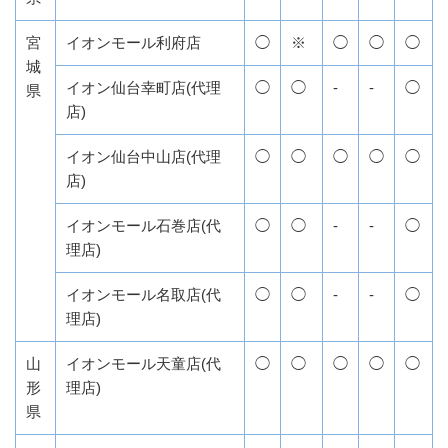
宮
イオンモール利府店
◯
※
◯
◯
◯
城
イオン仙台幸町店(代理
◯
◯
-
-
◯
県
店)
イオン仙台中山店(代理
◯
◯
◯
◯
◯
店)
イオンモール石巻店(代
◯
◯
-
-
◯
理店)
イオンモール名取店(代
◯
◯
-
-
◯
理店)
山
イオンモール天童店(代
◯
◯
◯
◯
◯
形
理店)
県