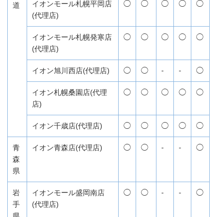
イオンモール札幌平岡店
◯
◯
◯
◯
◯
道
(代理店)
イオンモール札幌発寒店
◯
◯
◯
◯
◯
(代理店)
イオン旭川西店(代理店)
◯
◯
-
-
◯
イオン札幌桑園店(代理
◯
◯
◯
◯
◯
店)
イオン千歳店(代理店)
◯
◯
◯
◯
◯
青
イオン青森店(代理店)
◯
◯
-
-
◯
森
県
岩
イオンモール盛岡南店
◯
◯
-
-
◯
手
(代理店)
県