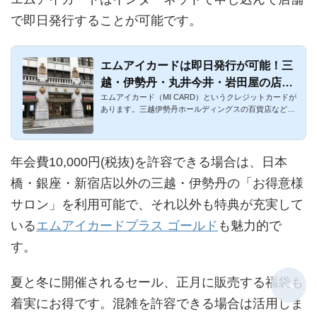
で即日発行することが可能です。
エムアイカードは即日発行が可能！三
越・伊勢丹・丸井今井・岩田屋の店頭
エムアイカード（MI CARD）というクレジットカードが
で受け取れる！
あります。三越伊勢丹ホールディングスの百貨店などが
お得になるハイ・ク...
年会費10,000円(税抜)を許容できる場合は、日本
橋・銀座・新宿店以外の三越・伊勢丹の「お得意様
サロン」を利用可能で、それ以外も特典が充実して
いる
エムアイカードプラス ゴールド
も魅力的で
す。
夏と冬に開催されるセール、正月に販売する福袋も
着実にお得です。混雑を許容できる場合は活用しま