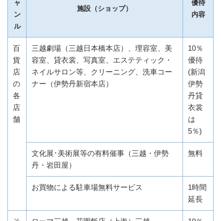
ャ
優待
施設（ショップ）
ン
内容
ル
百
三越劇場（三越日本橋本店）、理容室、美
10％
貨
容室、貸衣裳、写真室、エステティック・
優待
店
ネイルサロン等、クリーニング、洗車コー
(新潟
の
ナー（伊勢丹新宿本店）
伊勢
各
丹貸
店
衣裳
舗
は
5％)
文化展･美術展等の有料催事（三越・伊勢
無料
丹・岩田屋）
お買物による駐車場無料サービス
1時間
延長