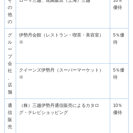
そ
ローマ三越、花園飯店（上海）三越
10％
の
優待
他
の
グ
伊勢丹会館（レストラン・喫茶・美容室）
5％優
ル
※
待
ー
プ
会
クイーンズ伊勢丹（スーパーマーケット）
5％優
社
※
待
、
店
舗
通
（株）三越伊勢丹通信販売によるカタロ
10％
信
グ・テレビショッピング
優待
販
売