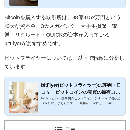
備されてきてお...
Bitcoinを購入する取引所は、38億9152万円という
膨大な資本金、3大メガバンク・大手生損保・電
通・リクルート・QUICKの資本が入っている
bitFlyerがおすすめです。
ビットフライヤーについては、以下で精緻に分析し
ています。
bitFlyer(ビットフライヤー)の評判・口
コミ！ビットコインの売買の最有力候
bitFlyerという国内初のビットコイン（Bitcoin）の販売所
補！FXも
（取引所）があります。三井住友・みずほ・三菱UFJの
三大メガ・フィ...
目次