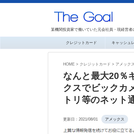
某機関投資家で働いていた元会社員・現経営者
クレジットカード
キャッシュ
HOME
>
クレジットカード
>
アメック
なんと最大20％
クスでビックカ
トリ等のネット
更新日：
2021/08/01
アメックス