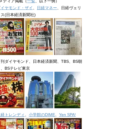
■メディア掲載（
一覧
、以下一例）
ダイヤモンド・ザイ
、
日経マネー
、日経ヴェリ
タス(日本経済新聞社)
週刊ダイヤモンド、日本経済新聞、TBS、BS朝
日、BSテレビ東京
日経トレンディ
、
小学館のDIME
、
Yen SPA!