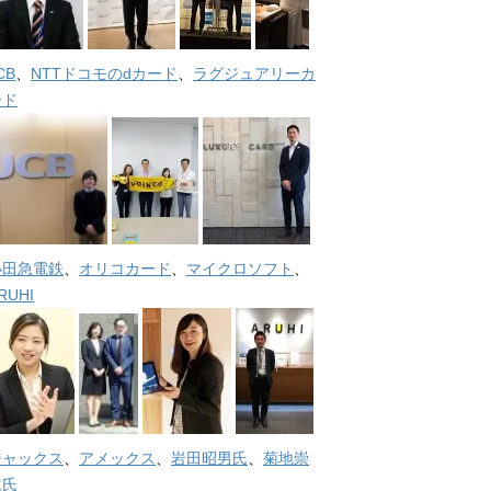
CB
、
NTTドコモのdカード
、
ラグジュアリーカ
ード
小田急電鉄
、
オリコカード
、
マイクロソフト
、
RUHI
ジャックス
、
アメックス
、
岩田昭男氏
、
菊地崇
仁氏