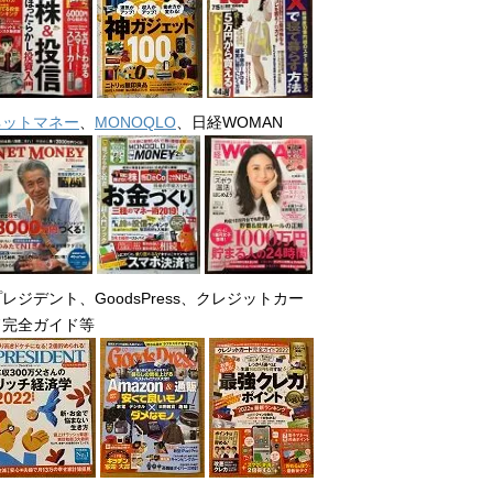
ネットマネー
、
MONOQLO
、日経WOMAN
レジデント、GoodsPress、クレジットカー
ド完全ガイド等