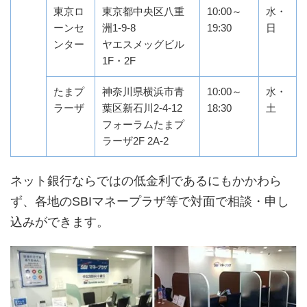
東京ロ
東京都中央区八重
10:00～
水・
ーンセ
洲1-9-8
19:30
日
ンター
ヤエスメッグビル
1F・2F
たまプ
神奈川県横浜市青
10:00～
水・
ラーザ
葉区新石川2-4-12
18:30
土
フォーラムたまプ
ラーザ2F 2A-2
ネット銀行ならではの低金利であるにもかかわら
ず、各地のSBIマネープラザ等で対面で相談・申し
込みができます。