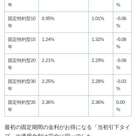
年
%
固定特約型10
0.95%
1.01%
-0.06
年
%
固定特約型15
1.24%
1.32%
-0.08
年
%
固定特約型20
2.21%
2.29%
-0.08
年
%
固定特約型30
2.25%
2.28%
-0.03
年
%
固定特約型35
2.36%
2.36%
0.00
年
%
最初の固定期間の金利がお得になる「当初引下タイ