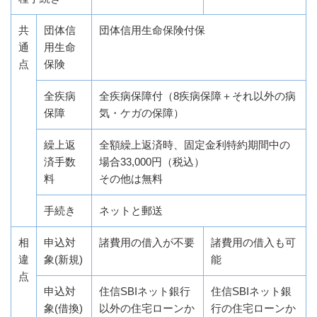
共
団体信
団体信用生命保険付保
通
用生命
点
保険
全疾病
全疾病保障付（8疾病保障＋それ以外の病
保障
気・ケガの保障）
繰上返
全額繰上返済時、固定金利特約期間中の
済手数
場合33,000円（税込）
料
その他は無料
手続き
ネットと郵送
相
申込対
諸費用の借入が不要
諸費用の借入も可
違
象(新規)
能
点
申込対
住信SBIネット銀行
住信SBIネット銀
象(借換)
以外の住宅ローンか
行の住宅ローンか