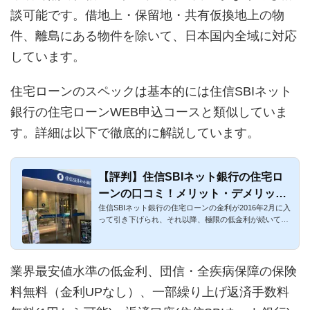
談可能です。借地上・保留地・共有仮換地上の物
件、離島にある物件を除いて、日本国内全域に対応
しています。
住宅ローンのスペックは基本的には住信SBIネット
銀行の住宅ローンWEB申込コースと類似していま
す。詳細は以下で徹底的に解説しています。
【評判】住信SBIネット銀行の住宅ロ
ーンの口コミ！メリット・デメリット
住信SBIネット銀行の住宅ローンの金利が2016年2月に入
まとめ
って引き下げられ、それ以降、極限の低金利が続いてい
ます。団信・全疾...
業界最安値水準の低金利、団信・全疾病保障の保険
料無料（金利UPなし）、一部繰り上げ返済手数料