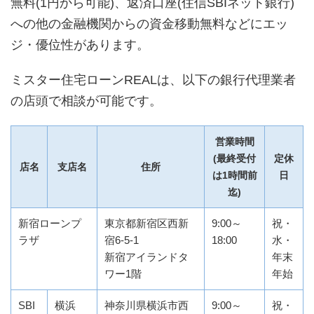
無料(1円から可能)、返済口座(住信SBIネット銀行)
への他の金融機関からの資金移動無料などにエッ
ジ・優位性があります。
ミスター住宅ローンREALは、以下の銀行代理業者
の店頭で相談が可能です。
営業時間
(最終受付
定休
店名
支店名
住所
は1時間前
日
迄)
新宿ローンプ
東京都新宿区西新
9:00～
祝・
ラザ
宿6‐5‐1
18:00
水・
新宿アイランドタ
年末
ワー1階
年始
SBI
横浜
神奈川県横浜市西
9:00～
祝・