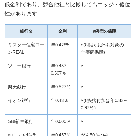
低金利であり、競合他社と比較してもエッジ・優位
性があります。
銀行名
金利
8疾病の保障
ミスター住宅ロー
年0.428%
○(8疾病以外も対象の
ンREAL
全疾病保障)
ソニー銀行
年0.457～
×
0.507％
楽天銀行
年0.527％
×
イオン銀行
年0.43％
×(8疾病付加は年0.82～
0.97％）
SBI新生銀行
年0.600％
×
auじぶん銀行
年0.457％
がん50％のみ