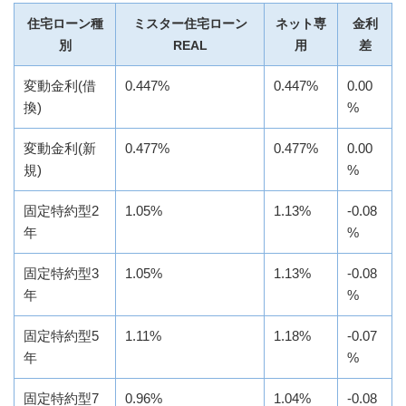
住宅ローン種
ミスター住宅ローン
ネット専
金利
別
REAL
用
差
変動金利(借
0.447%
0.447%
0.00
換)
%
変動金利(新
0.477%
0.477%
0.00
規)
%
固定特約型2
1.05%
1.13%
-0.08
年
%
固定特約型3
1.05%
1.13%
-0.08
年
%
固定特約型5
1.11%
1.18%
-0.07
年
%
固定特約型7
0.96%
1.04%
-0.08