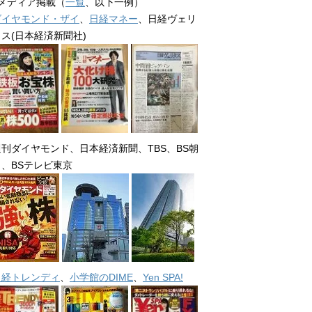
■メディア掲載（
一覧
、以下一例）
ダイヤモンド・ザイ
、
日経マネー
、日経ヴェリ
タス(日本経済新聞社)
週刊ダイヤモンド、日本経済新聞、TBS、BS朝
日、BSテレビ東京
日経トレンディ
、
小学館のDIME
、
Yen SPA!