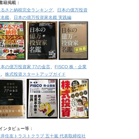
■書籍掲載：
ふるさと納税完全ランキング
、
日本の億万投資
家名鑑
、
日本の億万投資家名鑑 実践編
日本の億万投資家 77の金言
、
FISCO 株・企業
報
、
株式投資スタートアップガイド
■インタビュー等：
三井住友トラストクラブ 五十嵐 代表取締役社