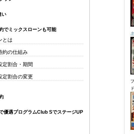
違い
約でミックスローンも可能
ンとは
特約の仕組み
設定割合・期間
設定割合の変更
プ
約
優遇プログラムClub SでステージUP