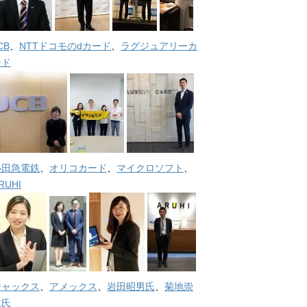
CB
、
NTTドコモのdカード
、
ラグジュアリーカ
ード
小田急電鉄
、
オリコカード
、
マイクロソフト
、
RUHI
ジャックス
、
アメックス
、
岩田昭男氏
、
菊地崇
仁氏