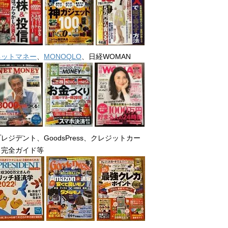
ネットマネー
、
MONOQLO
、日経WOMAN
レジデント、GoodsPress、クレジットカー
ド完全ガイド等