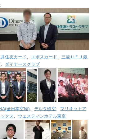
長
三井住友カード
、
エポスカード
、
三菱ＵＦＪ銀
行
、
ダイナースクラブ
NA(全日本空輸)
、
デルタ航空
、
マリオットア
メックス
、
ウェスティンホテル東京