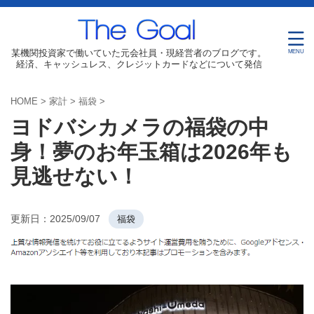
某機関投資家で働いていた元会社員・現経営者のブログです。
経済、キャッシュレス、クレジットカードなどについて発信
HOME
>
家計
>
福袋
>
ヨドバシカメラの福袋の中
身！夢のお年玉箱は2026年も
見逃せない！
更新日：
2025/09/07
福袋