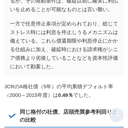
るが、その発動条件は、破綻以前に確実に利払
いを止めることが可能なものとは言い難い。
一方で任意停止条項が定められており、総じて
ストレス時には利息を停止しうるメカニズムは
備えている。これら償還期限や利息停止にかか
る仕組みに加え、破綻時における請求権がシニ
ア債務より劣後していることなどを資本性評価
において勘案した。
JCRのA格社債（5年）の平均累積デフォルト率
（2000～2015年度）は
0.49％
でした。
同じ格付の社債、店頭売買参考利回りと
の比較