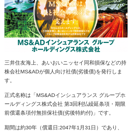
三井住友海上、あいおいニッセイ同和損保などの持
株会社MS&ADが個人向け社債(劣後債)を発行しま
す。
正式名称は「MS&ADインシュアランス グループホ
ールディングス株式会社 第3回利払繰延条項・期限
前償還条項付無担保社債(劣後特約付)」です。
期間は約30年（償還日:2047年1月31日）であり、