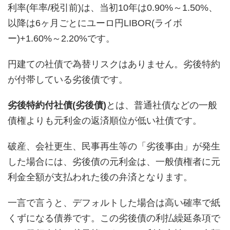
利率(年率/税引前)は、当初10年は0.90%～1.50%、
以降は6ヶ月ごとにユーロ円LIBOR(ライボ
ー)+1.60%～2.20%です。
円建ての社債で為替リスクはありません。劣後特約
が付帯している劣後債です。
劣後特約付社債(劣後債)
とは、普通社債などの一般
債権よりも元利金の返済順位が低い社債です。
破産、会社更生、民事再生等の「劣後事由」が発生
した場合には、劣後債の元利金は、一般債権者に元
利金全額が支払われた後の弁済となります。
一言で言うと、デフォルトした場合は高い確率で紙
くずになる債券です。この劣後債の利払繰延条項で