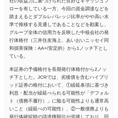
社の収益力に裏づけられた良好なキャッシュフ
ローを有している一方、今回の資金調達などを
踏まえるとダブルレバレッジ比率がやや高い水
準で推移する見通しであることなどを勘案し、
グループ全体の信用力を反映した中核会社の発
行体格付（三井住友海上、あいおいニッセイ同
和損害保険：AA+/安定的）から1ノッチ下とし
ている。
本証券の予備格付を長期発行体格付から2ノッ
チ下とした。JCRでは、劣後債を含むハイブリ
ッド証券の格付において、①繰延条項に基づき
利息・配当が繰延べられる可能性が「デフォル
ト（債務不履行）」に陥る可能性よりも通常高
いこと（繰延べの可能性）、②一般債務よりも
発行体破綻時の請求権順位が劣後しており、回