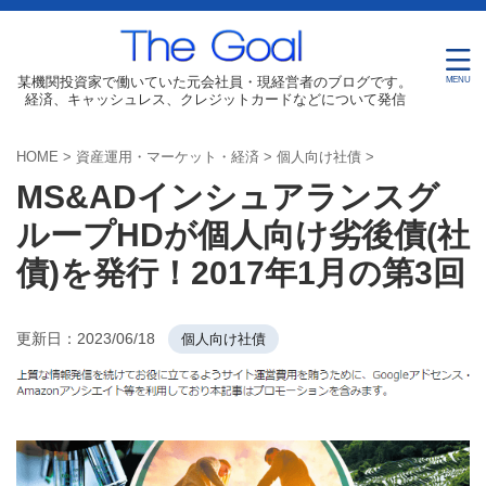
某機関投資家で働いていた元会社員・現経営者のブログです。
経済、キャッシュレス、クレジットカードなどについて発信
HOME
>
資産運用・マーケット・経済
>
個人向け社債
>
MS&ADインシュアランスグ
ループHDが個人向け劣後債(社
債)を発行！2017年1月の第3回
更新日：
2023/06/18
個人向け社債