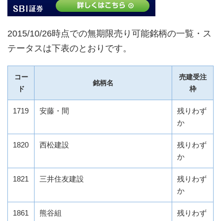
2015/10/26時点での無期限売り可能銘柄の一覧・ス
テータスは下表のとおりです。
コー
売建受注
銘柄名
ド
枠
1719
安藤・間
残りわず
か
1820
西松建設
残りわず
か
1821
三井住友建設
残りわず
か
1861
熊谷組
残りわず