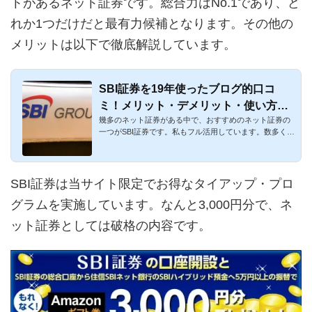
トがあるネット証券です。総合力はNo.1であり、ど
れか1つだけだと最有力候補となります。その他の
メリットは以下で徹底解説しています。
SBI証券を19年使ったブログ的口コ
ミ！メリット・デメリット・使い方を
幾多のネット証券がある中で、おすすめのネット証券の
解説
一つがSBI証券です。私もフル活用しています。数多くの
メリットがある証...
SBI証券は当サイト限定でお得なタイアップ・プロ
グラムを実施しています。なんと3,000円分で、ネ
ット証券としては破格の内容です。