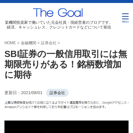
某機関投資家で働いていた元会社員・現経営者のブログです。
経済、キャッシュレス、クレジットカードなどについて発信
HOME
>
金融機関
>
証券会社
>
SBI証券の一般信用取引には無
期限売りがある！銘柄数増加
に期待
更新日：
2021/08/01
証券会社