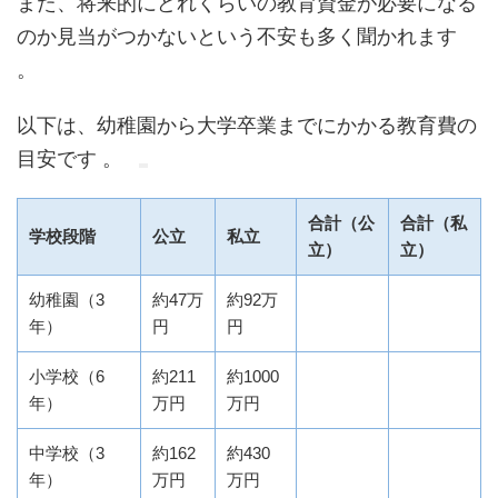
また、将来的にどれくらいの教育資金が必要になる
のか見当がつかないという不安も多く聞かれます
。
以下は、幼稚園から大学卒業までにかかる教育費の
目安です 。
合計（公
合計（私
学校段階
公立
私立
立）
立）
幼稚園（3
約47万
約92万
年）
円
円
小学校（6
約211
約1000
年）
万円
万円
中学校（3
約162
約430
年）
万円
万円