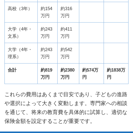
高校（3年）
約154
約316
万円
万円
大学（4年・
約243
約411
文系）
万円
万円
大学（4年・
約243
約542
理系）
万円
万円
合計
約819
約2380
約574万
約1838万
万円
万円
円
円
これらの費用はあくまで目安であり、子どもの進路
や選択によって大きく変動します。専門家への相談
を通じて、将来の教育費を具体的に試算し、適切な
保険金額を設定することが重要です。