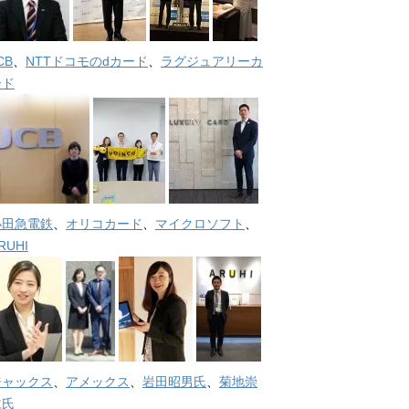
CB
、
NTTドコモのdカード
、
ラグジュアリーカ
ード
小田急電鉄
、
オリコカード
、
マイクロソフト
、
RUHI
ジャックス
、
アメックス
、
岩田昭男氏
、
菊地崇
仁氏