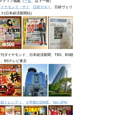
■メディア掲載（
一覧
、以下一例）
ダイヤモンド・ザイ
、
日経マネー
、日経ヴェリ
タス(日本経済新聞社)
週刊ダイヤモンド、日本経済新聞、TBS、BS朝
日、BSテレビ東京
日経トレンディ
、
小学館のDIME
、
Yen SPA!