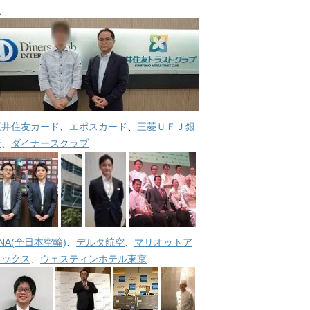
長
三井住友カード
、
エポスカード
、
三菱ＵＦＪ銀
行
、
ダイナースクラブ
NA(全日本空輸)
、
デルタ航空
、
マリオットア
メックス
、
ウェスティンホテル東京