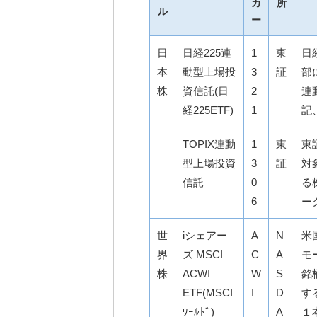
カ
所
ル
ー
日
日経225連
1
東
日
本
動型上場投
3
証
部
株
資信託(日
2
連
経225ETF)
1
記
TOPIX連動
1
東
東
型上場投資
3
証
対
信託
0
る
6
ー
世
iシェアー
A
N
米
界
ズ MSCI
C
A
モ
株
ACWI
W
S
銘
ETF(MSCI
I
D
す
ﾜｰﾙﾄﾞ)
A
１