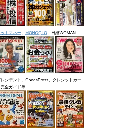
ネットマネー
、
MONOQLO
、日経WOMAN
レジデント、GoodsPress、クレジットカー
ド完全ガイド等