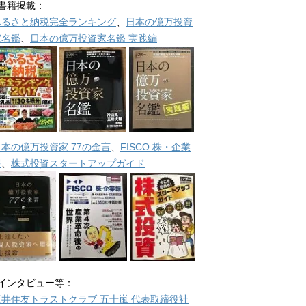
■書籍掲載：
ふるさと納税完全ランキング
、
日本の億万投資
家名鑑
、
日本の億万投資家名鑑 実践編
日本の億万投資家 77の金言
、
FISCO 株・企業
報
、
株式投資スタートアップガイド
■インタビュー等：
三井住友トラストクラブ 五十嵐 代表取締役社