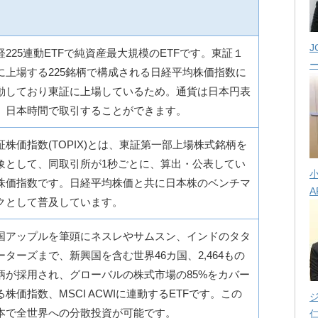
J
経225連動ETFで純資産最大規模のETFです。東証１
に上場する225銘柄で構成される日経平均株価指数に
動しており東証に上場しているため。通貨は日本円表
、日本時間で取引することができます。
証株価指数(TOPIX)とは、東証第一部上場株式銘柄を
象として、同取引所が1秒ごとに、算出・公表してい
株価指数です。日経平均株価と共に日本株のベンチマ
A
クとして普及しています。
国アップルを筆頭にネスレやサムスン、インドのタタ
ーターズまで、新興国を含む世界46カ国、2,464もの
柄が採用され、グローバルの株式市場の85%をカバー
る株価指数、MSCI ACWIに連動するETFです。この
本で全世界への分散投資が可能です。