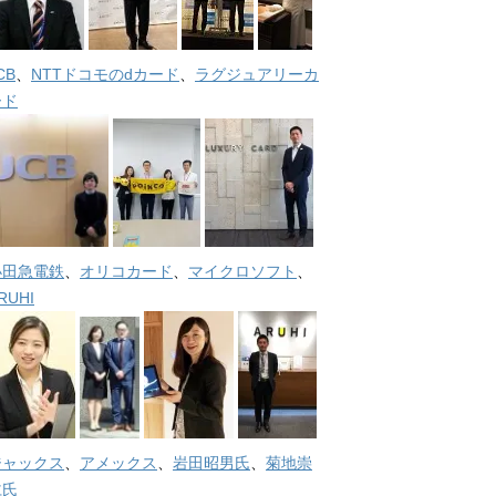
CB
、
NTTドコモのdカード
、
ラグジュアリーカ
ード
小田急電鉄
、
オリコカード
、
マイクロソフト
、
RUHI
ジャックス
、
アメックス
、
岩田昭男氏
、
菊地崇
仁氏