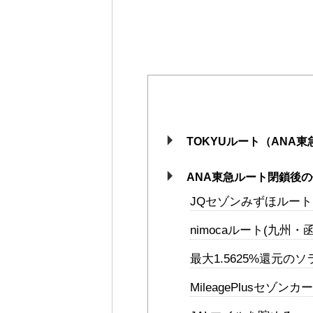
TOKYUルート（ANA
ANA東急ルート閉鎖後
JQセゾンみずほルート
nimocaルート(九州・
最大1.5625%還元の
MileagePlusセゾンカ