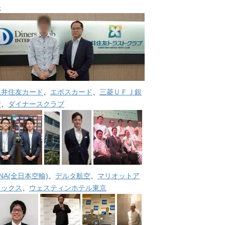
長
三井住友カード
、
エポスカード
、
三菱ＵＦＪ銀
行
、
ダイナースクラブ
NA(全日本空輸)
、
デルタ航空
、
マリオットア
メックス
、
ウェスティンホテル東京