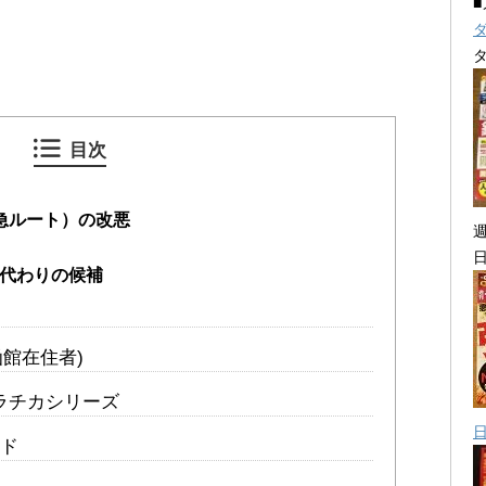
目次
東急ルート）の改悪
の代わりの候補
函館在住者)
ソラチカシリーズ
ード