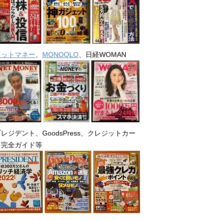
ネットマネー
、
MONOQLO
、日経WOMAN
レジデント、GoodsPress、クレジットカー
ド完全ガイド等