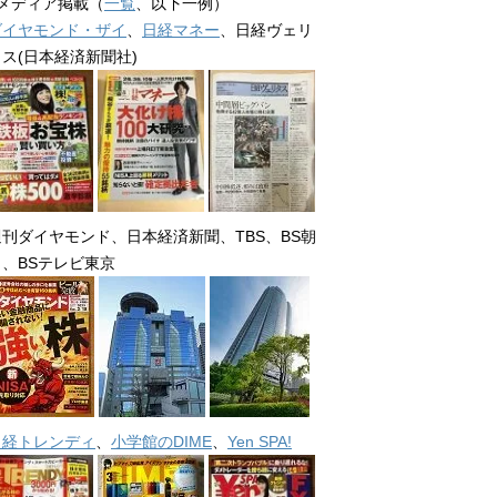
■メディア掲載（
一覧
、以下一例）
ダイヤモンド・ザイ
、
日経マネー
、日経ヴェリ
タス(日本経済新聞社)
週刊ダイヤモンド、日本経済新聞、TBS、BS朝
日、BSテレビ東京
日経トレンディ
、
小学館のDIME
、
Yen SPA!