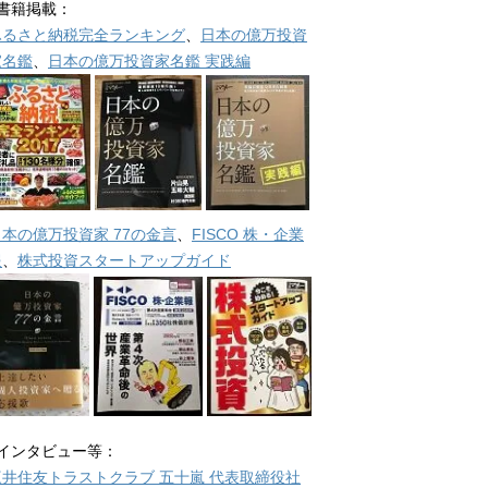
■書籍掲載：
ふるさと納税完全ランキング
、
日本の億万投資
家名鑑
、
日本の億万投資家名鑑 実践編
日本の億万投資家 77の金言
、
FISCO 株・企業
報
、
株式投資スタートアップガイド
■インタビュー等：
三井住友トラストクラブ 五十嵐 代表取締役社