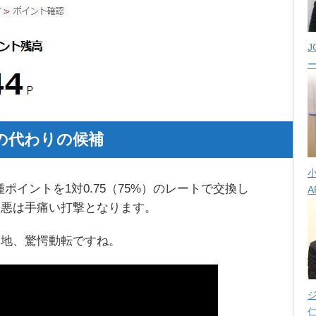
J
の代わりの候補
ポイントを1対0.75（75%）のレートで交換し
A
改悪は手痛い打撃となります。
動地、驚愕動転ですね。