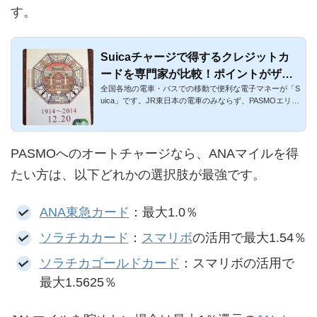
す。
Suicaチャージで得するクレジットカ
ードを専門家が比較！ポイントがザク
全国各地の電車・バスでの移動で便利な電子マネーが「S
ザク貯まる！
uica」です。JR東日本の電車のみならず、PASMOエリ
ア、都バス、その他...
PASMOへのオートチャージなら、ANAマイルを得
たい方は、以下どれかの選択肢が最強です。
ANA東急カード
：最大1.0％
ソラチカカード
：
スマリボ
の活用で最大1.54％
ソラチカゴールドカード
：スマリボの活用で
最大1.5625％