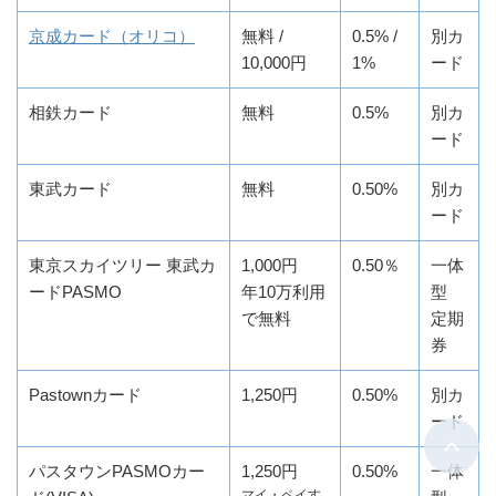
京成カード（オリコ）
無料 /
0.5% /
別カ
10,000円
1%
ード
相鉄カード
無料
0.5%
別カ
ード
東武カード
無料
0.50%
別カ
ード
東京スカイツリー 東武カ
1,000円
0.50％
一体
ードPASMO
年10万利用
型
で無料
定期
券
Pastownカード
1,250円
0.50%
別カ
ード
パスタウンPASMOカー
1,250円
0.50%
一体
マイ・ペイす