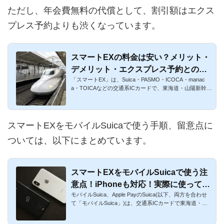
ただし、年会費無料の代償として、割引額はエクス
プレス予約よりも渋くなっています。
スマートEXの料金は安い？メリット・
デメリット・エクスプレス予約との比
「スマートEX」は、Suica・PASMO・ICOCA・manac
較
a・TOICAなどの交通系ICカードで、東海道・山陽新幹線
に乗車できるチケットレ...
スマートEXをモバイルSuicaで使う手順、留意点に
ついては、以下にまとめています。
スマートEXをモバイルSuicaで使う注
意点！iPhoneも対応！実際に使ってみ
モバイルSuica、Apple PayのSuica(以下、両方を合わせ
て分かった
て「モバイルSuica」)は、交通系ICカードで東海道・山
陽新幹線に乗れる...