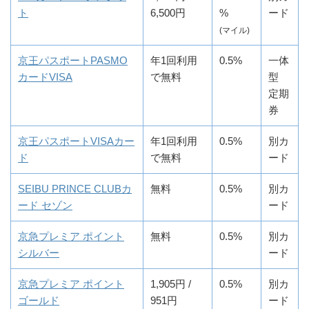
ト
6,500円
%
ード
(マイル)
京王パスポートPASMO
年1回利用
0.5%
一体
カードVISA
で無料
型
定期
券
京王パスポートVISAカー
年1回利用
0.5%
別カ
ド
で無料
ード
SEIBU PRINCE CLUBカ
無料
0.5%
別カ
ード セゾン
ード
京急プレミア ポイント
無料
0.5%
別カ
シルバー
ード
京急プレミア ポイント
1,905円 /
0.5%
別カ
ゴールド
951円
ード