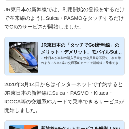
JR東日本の新幹線では、利用開始の登録をするだけ
で在来線のようにSuica・PASMOをタッチするだけ
でOKのサービスが開始しました。
JR東日本の「タッチでGo!新幹線」の
メリット・デメリット、モバイルSuic
JR東日本が事前の購入手続きや会員登録不要で、在来線
a特急券との比較を徹底解説
のようにSuica等の交通系ICカードで新幹線に乗車できる
サービスを開始し...
2020年3月14日からはインターネットで予約すると
JR東日本の新幹線にSuica・PASMO・Kitaca・
ICOCA等の交通系ICカードで乗車できるサービスが
開始しました。
新幹線eチケットサービスを解説！Sui