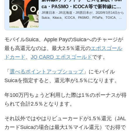
ca・PASMO・ICOCA等で新幹線に乗
JR東日本・JR北海道・JR西日本が、2020年3月14日から
車可能
Suica、Kitaca、ICOCA、PASMO、PiTaPa、TOICA、ma
naca等で新幹線に乗車で...
モバイルSuica、Apple PayのSuicaへのチャージが
最も高還元なのは、最大2.5％還元の
エポスゴール
ドカード
、
JQ CARD エポスゴールド
です。
「
選べるポイントアップショップ
」にモバイル
Suicaを指定すると、還元率が1.5％になります。
年100万円ちょうど利用した際は1％のボーナスが得
られて合計2.5％となります。
それ以外ではやはりビューカードが1.5％還元（JAL
カードSuicaの場合は最大1％マイル還元）でお得で