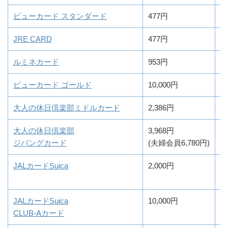
ビューカード スタンダード
477円
0
JRE CARD
477円
0
ルミネカード
953円
0
ビューカード ゴールド
10,000円
0
大人の休日倶楽部ミドルカード
2,386円
0
大人の休日倶楽部
3,968円
0
ジパングカード
(夫婦会員6,780円)
JALカードSuica
2,000円
0
JALカードSuica
10,000円
0
CLUB-Aカード