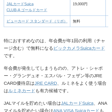
JALカードSuica
19,000円
0
CLUB-A ゴールドカード
ビューカード スタンダード（リボ）
無料
0
特におすすめなのは、年会費が年1回の利用（チャ
ージ含む）で無料になる
ビックカメラSuicaカード
です。
年会費が発生してしまうものの、アトレ・シャポ
ー・グランデュオ・エスパル・フェザン等のJRE
CARD優待店は
JRE CARD
、ルミネをよく使う場合
は
ルミネカード
も有力候補です。
JALマイルを貯めたい場合は
JALカードSuica
、ANA
マイルを貯めたい場合は
ANA VISA Suicaカード
も