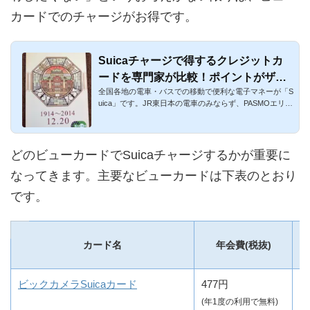
カードでのチャージがお得です。
Suicaチャージで得するクレジットカ
ードを専門家が比較！ポイントがザク
全国各地の電車・バスでの移動で便利な電子マネーが「S
ザク貯まる！
uica」です。JR東日本の電車のみならず、PASMOエリ
ア、都バス、その他...
どのビューカードでSuicaチャージするかが重要に
なってきます。主要なビューカードは下表のとおり
です。
カード名
年会費(税抜)
ビックカメラSuicaカード
477円
1
(年1度の利用で無料)