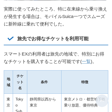
実際に使ってみたところ、特に在来線から乗り換え
が発生する場合は、モバイルSuica一つでスムーズ
に新幹線に乗れて便利でした。
旅先でお得なチケットを利用可能
スマートEXの利用者は旅先の地域で、特別にお得
なチケットを購入することが可能です(
一覧
)。
チケ
地
ット
条件
特徴
域
名
東
Toky
静岡県以西から
東京メトロ・都営地下鉄
京
o
東京
乗り放題、優待特典
Sub