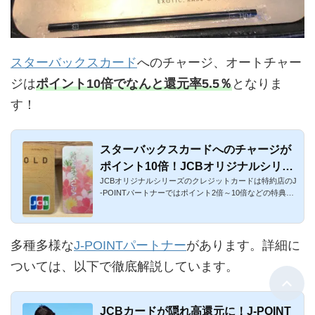
スターバックスカード
へのチャージ、オートチャー
ジは
ポイント10倍でなんと還元率5.5％
となりま
す！
スターバックスカードへのチャージが
ポイント10倍！JCBオリジナルシリー
JCBオリジナルシリーズのクレジットカードは特約店のJ
ズのクレジットカードはスタバでお
-POINTパートナーではポイント2倍～10倍などの特典が
得！
あります。その中で...
多種多様な
J-POINTパートナー
があります。詳細に
ついては、以下で徹底解説しています。
JCBカードが隠れ高還元に！J-POINT