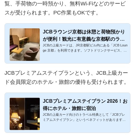
覧、手荷物の一時預かり、無料Wi-Fiなどのサービ
スが受けられます。PC作業もOKです。
JCBラウンジ京都は休憩と荷物預かり
が便利！観光に有意義な京都駅のラウ
JCBの上級カードは、JR京都駅ビル内にある「JCB Loun
ンジ
ge 京都」を利用できます。ソフトドリンクサービス、手
荷物預かりなどが...
JCBプレミアムステイプランという、JCB上級カー
ド会員限定のホテル・旅館の優待も受けられます。
JCBプレミアムステイプラン 2026！お
得にホテル・旅館に宿泊
JCBの上級カード向けのトラベル特典として「JCBプレ
ミアムステイプラン」というベネフィットがあります。
日本全国の上質で人...