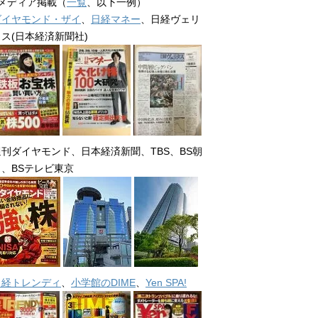
■メディア掲載（
一覧
、以下一例）
ダイヤモンド・ザイ
、
日経マネー
、日経ヴェリ
タス(日本経済新聞社)
週刊ダイヤモンド、日本経済新聞、TBS、BS朝
日、BSテレビ東京
日経トレンディ
、
小学館のDIME
、
Yen SPA!