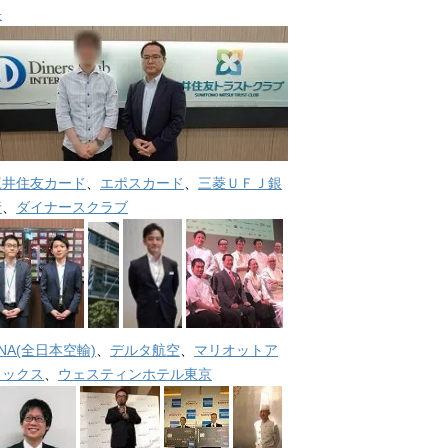
長
三井住友カード
、
エポスカード
、
三菱ＵＦＪ銀
行
、
ダイナースクラブ
NA(全日本空輸)
、
デルタ航空
、
マリオットア
メックス
、
ウェスティンホテル東京