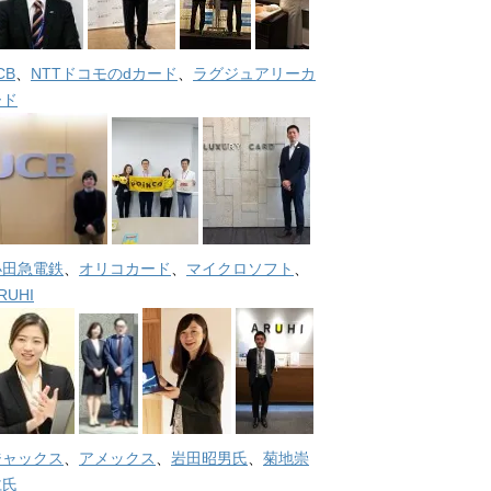
CB
、
NTTドコモのdカード
、
ラグジュアリーカ
ード
小田急電鉄
、
オリコカード
、
マイクロソフト
、
RUHI
ジャックス
、
アメックス
、
岩田昭男氏
、
菊地崇
仁氏