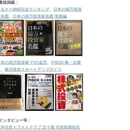
■書籍掲載：
ふるさと納税完全ランキング
、
日本の億万投資
家名鑑
、
日本の億万投資家名鑑 実践編
日本の億万投資家 77の金言
、
FISCO 株・企業
報
、
株式投資スタートアップガイド
■インタビュー等：
三井住友トラストクラブ 五十嵐 代表取締役社