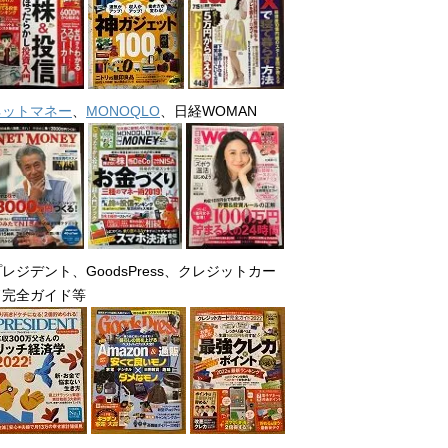
ネットマネー
、
MONOQLO
、日経WOMAN
レジデント、GoodsPress、クレジットカー
ド完全ガイド等