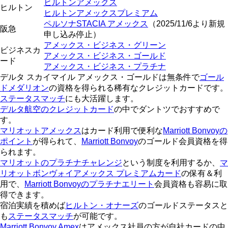
ヒルトンアメックス
ヒルトン
ヒルトンアメックスプレミアム
ペルソナSTACIA アメックス
（2025/11/6より新規
阪急
申し込み停止）
アメックス・ビジネス・グリーン
ビジネスカ
アメックス・ビジネス・ゴールド
ード
アメックス・ビジネス・プラチナ
デルタ スカイマイル アメックス・ゴールドは無条件で
ゴール
ドメダリオン
の資格を得られる稀有なクレジットカードです。
ステータスマッチ
にも大活躍します。
デルタ航空のクレジットカード
の中でダントツでおすすめで
す。
マリオットアメックス
はカード利用で便利な
Marriott Bonvoyの
ポイント
が得られて、
Marriott Bonvoy
のゴールド会員資格を得
られます。
マリオットのプラチナチャレンジ
という制度を利用するか、
マ
リオットボンヴォイアメックス プレミアムカード
の保有＆利
用で、
Marriott Bonvoyのプラチナエリート
会員資格も容易に取
得できます。
宿泊実績を積めば
ヒルトン・オナーズ
のゴールドステータスと
も
ステータスマッチ
が可能です。
Marriott Bonvoy Amex
はアメックス社員の方が自社カードの中