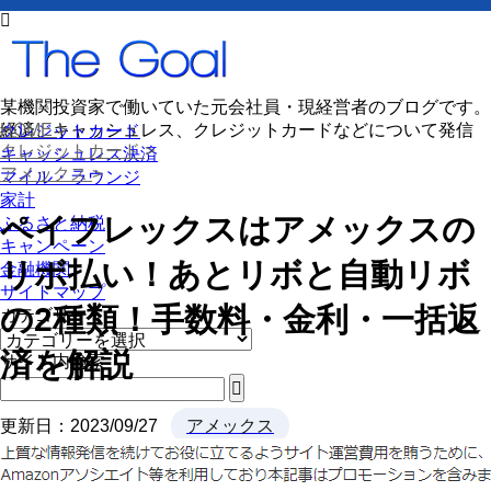
某機関投資家で働いていた元会社員・現経営者のブログです。
経済、キャッシュレス、クレジットカードなどについて発信
HOME
>
クレジットカード
クレジットカード
>
キャッシュレス決済
アメックス
>
マイル・ラウンジ
家計
ペイフレックスはアメックスの
ふるさと納税
キャンペーン
リボ払い！あとリボと自動リボ
金融機関
サイトマップ
の2種類！手数料・金利・一括返
カテゴリー
カ
済を解説
テ
サイト内検索
ゴ
リ
更新日：
2023/09/27
アメックス
ー