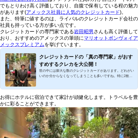
でもとりわけ高く評価しており、自腹で保有している程の魅力
があります(
アメックス社員に人気のクレジットカード
)。
また、特筆に値するのは、ライバルのクレジットカード会社の
社員も持っている方が多い点です。
クレジットカードの専門家である
岩田昭男
さんも高く評価して
おり、おすすめのアメックスの筆頭に
マリオットボンヴォイア
メックスプレミアム
を挙げています。
クレジットカードの「真の専門家」がおす
すめするクレカを大公開！
世の中には膨大な数のクレジットカードがあります。どれがい
いのか分からなくなってしまうことも多いですね。特に2枚持
ち・3...
お得にホテルに宿泊できて家計が頑健化します。トラベルを豊
かに彩ることができます。