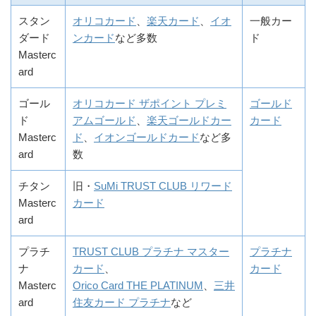
スタン
オリコカード
、
楽天カード
、
イオ
一般カー
ダード
ンカード
など多数
ド
Masterc
ard
ゴール
オリコカード ザポイント プレミ
ゴールド
ド
アムゴールド
、
楽天ゴールドカー
カード
Masterc
ド
、
イオンゴールドカード
など多
ard
数
チタン
旧・
SuMi TRUST CLUB リワード
Masterc
カード
ard
プラチ
TRUST CLUB プラチナ マスター
プラチナ
ナ
カード
、
カード
Masterc
Orico Card THE PLATINUM
、
三井
ard
住友カード プラチナ
など