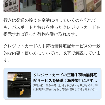
行きは発送の控えを空港に持っていくのを忘れて
も、パスポートと特典を使ったクレジットカードを
提示すれば送った荷物を受け取れます。
クレジットカードの手荷物無料宅配サービスの一般
的な内容・使い方については、以下で解説していま
す。
クレジットカードの空港手荷物無料宅
配サービスを解説！海外旅行におすす
海外旅行・出張の際には持ち物が多くなりがちです。特
め
に長期間の滞在になると荷物が増加して持ち運ぶのが大
変なことも。帰国...