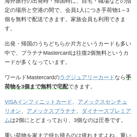
海外旅行の出発時・帰国時に、自宅・職場などの指
定の場所と空港の間で、会員1人につき手荷物1～3
個を無料で配送できます。家族会員も利用できま
す。
出発・帰国のうちどちらか片方というカードも多い
中で、プラチナMastercardは往復2個無料というカ
ードが多くなっています。
ワールドMastercardの
ラグジュアリーカード
なら
手
荷物を3個まで無料で宅配
できます。
VISAインフィニットカード
、
アメックスセンチュ
リオン
、
アメックスプラチナ
、
ダイナースプレミア
ム
は2個にとどまっており、3個なのは圧巻です。
重い荷物を家まで持ち帰るのは疲れますよね。重い