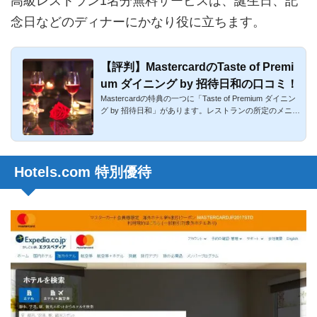
高級レストラン1名分無料サービスは、誕生日、記
念日などのディナーにかなり役に立ちます。
【評判】MastercardのTaste of Premi
um ダイニング by 招待日和の口コミ！
Mastercardの特典の一つに「Taste of Premium ダイニン
グ by 招待日和」があります。レストランの所定のメニュ
ーコースを2名...
Hotels.com 特別優待