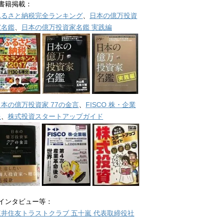
■書籍掲載：
ふるさと納税完全ランキング
、
日本の億万投資
家名鑑
、
日本の億万投資家名鑑 実践編
日本の億万投資家 77の金言
、
FISCO 株・企業
報
、
株式投資スタートアップガイド
■インタビュー等：
三井住友トラストクラブ 五十嵐 代表取締役社