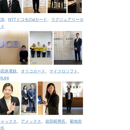
CB
、
NTTドコモのdカード
、
ラグジュアリーカ
ード
小田急電鉄
、
オリコカード
、
マイクロソフト
、
RUHI
ジャックス
、
アメックス
、
岩田昭男氏
、
菊地崇
仁氏