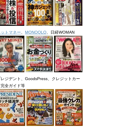
ネットマネー
、
MONOQLO
、日経WOMAN
レジデント、GoodsPress、クレジットカー
ド完全ガイド等