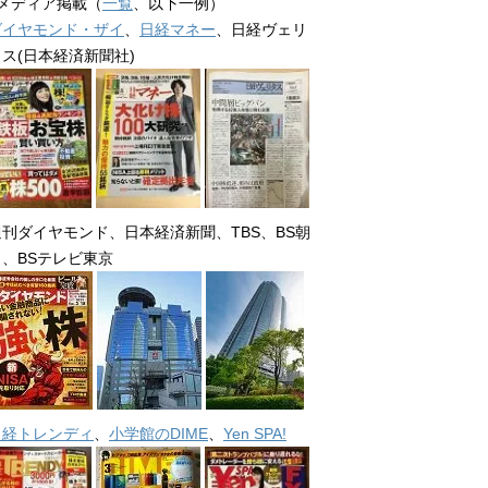
■メディア掲載（
一覧
、以下一例）
ダイヤモンド・ザイ
、
日経マネー
、日経ヴェリ
タス(日本経済新聞社)
週刊ダイヤモンド、日本経済新聞、TBS、BS朝
日、BSテレビ東京
日経トレンディ
、
小学館のDIME
、
Yen SPA!