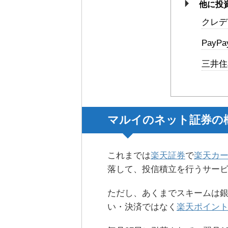
他に投
クレデ
PayP
三井住
マルイのネット証券の
これまでは
楽天証券
で
楽天カ
落して、投信積立を行うサー
ただし、あくまでスキームは
い・決済ではなく
楽天ポイン