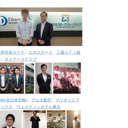
長
三井住友カード
、
エポスカード
、
三菱ＵＦＪ銀
行
、
ダイナースクラブ
NA(全日本空輸)
、
デルタ航空
、
マリオットア
メックス
、
ウェスティンホテル東京