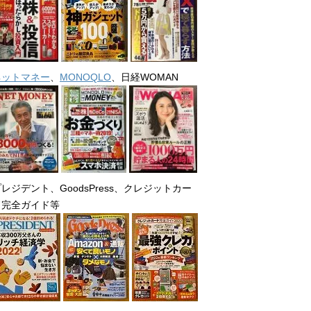
ネットマネー
、
MONOQLO
、日経WOMAN
レジデント、GoodsPress、クレジットカー
ド完全ガイド等