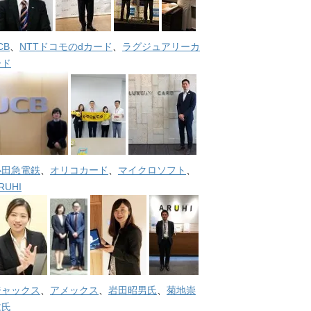
CB
、
NTTドコモのdカード
、
ラグジュアリーカ
ード
小田急電鉄
、
オリコカード
、
マイクロソフト
、
RUHI
ジャックス
、
アメックス
、
岩田昭男氏
、
菊地崇
仁氏