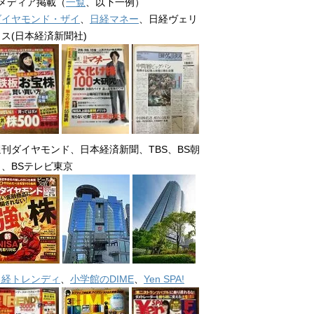
■メディア掲載（
一覧
、以下一例）
ダイヤモンド・ザイ
、
日経マネー
、日経ヴェリ
タス(日本経済新聞社)
週刊ダイヤモンド、日本経済新聞、TBS、BS朝
日、BSテレビ東京
日経トレンディ
、
小学館のDIME
、
Yen SPA!