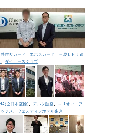
長
三井住友カード
、
エポスカード
、
三菱ＵＦＪ銀
行
、
ダイナースクラブ
NA(全日本空輸)
、
デルタ航空
、
マリオットア
メックス
、
ウェスティンホテル東京