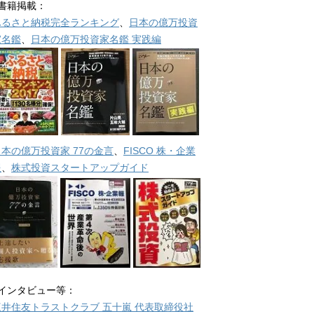
■書籍掲載：
ふるさと納税完全ランキング
、
日本の億万投資
家名鑑
、
日本の億万投資家名鑑 実践編
日本の億万投資家 77の金言
、
FISCO 株・企業
報
、
株式投資スタートアップガイド
■インタビュー等：
三井住友トラストクラブ 五十嵐 代表取締役社