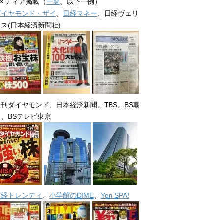
■メディア掲載（
一覧
、以下一例）
ダイヤモンド・ザイ
、
日経マネー
、日経ヴェリ
タス(日本経済新聞社)
週刊ダイヤモンド、日本経済新聞、TBS、BS朝
日、BSテレビ東京
日経トレンディ
、
小学館のDIME
、
Yen SPA!