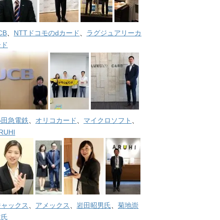
CB
、
NTTドコモのdカード
、
ラグジュアリーカ
ード
小田急電鉄
、
オリコカード
、
マイクロソフト
、
RUHI
ジャックス
、
アメックス
、
岩田昭男氏
、
菊地崇
仁氏