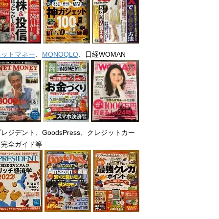
ネットマネー
、
MONOQLO
、日経WOMAN
レジデント、GoodsPress、クレジットカー
ド完全ガイド等