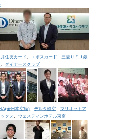
長
三井住友カード
、
エポスカード
、
三菱ＵＦＪ銀
行
、
ダイナースクラブ
NA(全日本空輸)
、
デルタ航空
、
マリオットア
メックス
、
ウェスティンホテル東京