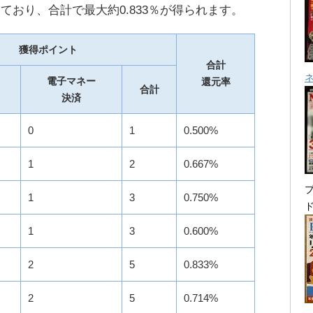
ており、合計で最大約0.833％が得られます。
獲得ポイント
合計
電子マネー
還元率
合計
決済
0
1
0.500%
1
2
0.667%
プ
1
3
0.750%
1
3
0.600%
2
5
0.833%
2
5
0.714%