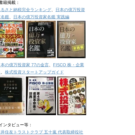
■書籍掲載：
ふるさと納税完全ランキング
、
日本の億万投資
家名鑑
、
日本の億万投資家名鑑 実践編
日本の億万投資家 77の金言
、
FISCO 株・企業
報
、
株式投資スタートアップガイド
■インタビュー等：
三井住友トラストクラブ 五十嵐 代表取締役社