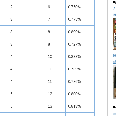
2
6
0.750%
3
7
0.778%
3
8
0.800%
3
8
0.727%
4
10
0.833%
4
10
0.769%
4
11
0.786%
5
12
0.800%
5
13
0.813%