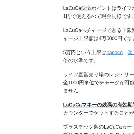
LaCuCa決済ポイントはライ
1円で使えるので現金同様です
LaCuCaへチャージできる上
ャージ上限額は4万5000円です
5万円という上限は
nanaco
、
楽
倍の水準です。
ライフ直営売り場のレジ・サ
金1000円単位でチャージが
ません。
LaCuCaマネーの残高の有効期
カウンターでゲットすること
プラスチック製のLaCuCaカー