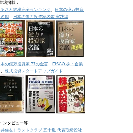
■書籍掲載：
ふるさと納税完全ランキング
、
日本の億万投資
家名鑑
、
日本の億万投資家名鑑 実践編
日本の億万投資家 77の金言
、
FISCO 株・企業
報
、
株式投資スタートアップガイド
■インタビュー等：
三井住友トラストクラブ 五十嵐 代表取締役社