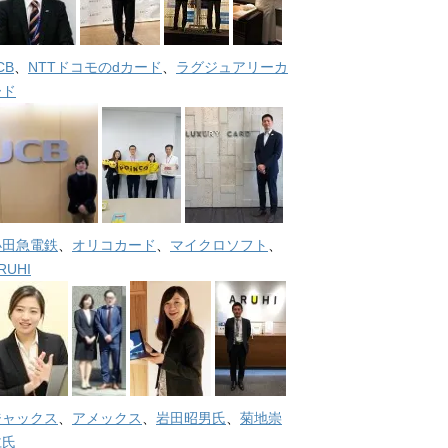
CB
、
NTTドコモのdカード
、
ラグジュアリーカ
ード
小田急電鉄
、
オリコカード
、
マイクロソフト
、
RUHI
ジャックス
、
アメックス
、
岩田昭男氏
、
菊地崇
仁氏