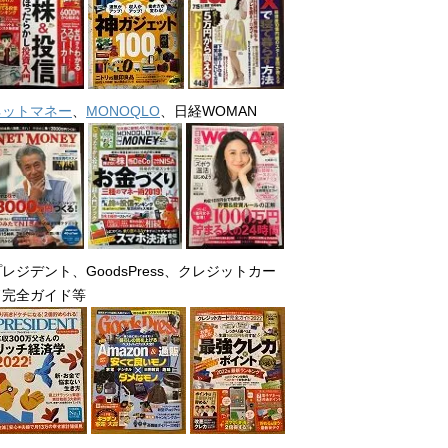
ネットマネー
、
MONOQLO
、日経WOMAN
レジデント、GoodsPress、クレジットカー
ド完全ガイド等