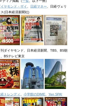
■メディア掲載（
一覧
、以下一例）
ダイヤモンド・ザイ
、
日経マネー
、日経ヴェリ
タス(日本経済新聞社)
週刊ダイヤモンド、日本経済新聞、TBS、BS朝
日、BSテレビ東京
日経トレンディ
、
小学館のDIME
、
Yen SPA!