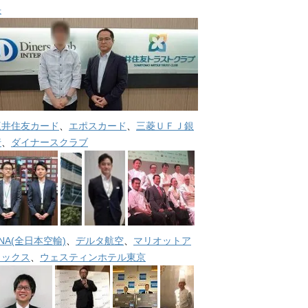
長
三井住友カード
、
エポスカード
、
三菱ＵＦＪ銀
行
、
ダイナースクラブ
NA(全日本空輸)
、
デルタ航空
、
マリオットア
メックス
、
ウェスティンホテル東京