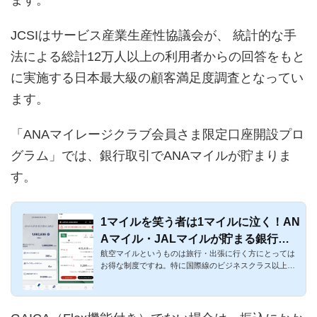
ます。
JCSIはサービス産業生産性協議会が、 統計的な手
法による総計12万人以上の利用者からの回答をもと
に実施する日本最大級の顧客満足度調査となってい
ます。
「ANAマイレージクラブ会員さま限定口座開設プロ
グラム」では、銀行取引でANAマイルが貯まりま
す。
1マイルを笑う者は1マイルに泣く！AN
Aマイル・JALマイルが貯まる銀行ま
航空マイルというものは旅行・出張に行く方にとっては
とめ！
お得な制度ですね。特に国際線のビジネスクラス以上で
利用すると価値が...