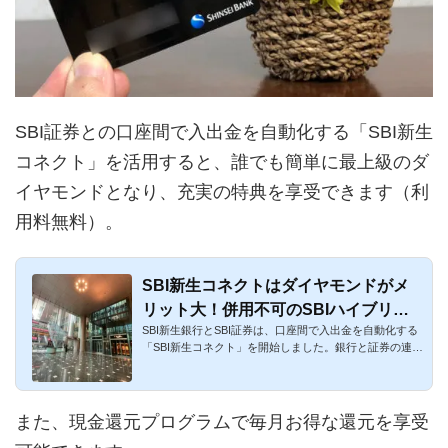
SBI証券との口座間で入出金を自動化する「SBI新生
コネクト」を活用すると、誰でも簡単に最上級のダ
イヤモンドとなり、充実の特典を享受できます（利
用料無料）。
SBI新生コネクトはダイヤモンドがメ
リット大！併用不可のSBIハイブリッ
SBI新生銀行とSBI証券は、口座間で入出金を自動化する
ド預金との違いを比較
「SBI新生コネクト」を開始しました。銀行と証券の連携
サービスです。最...
また、現金還元プログラムで毎月お得な還元を享受