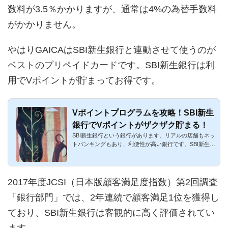
数料が3.5％かかりますが、通常は4%の為替手数料
がかかりません。
やはりGAICAはSBI新生銀行と連動させて使うのが
ベストのプリペイドカードです。SBI新生銀行は利
用でVポイントが貯まってお得です。
Vポイントプログラムを攻略！SBI新生
銀行でVポイントがザクザク貯まる！
SBI新生銀行という銀行があります。リアルの店舗もネッ
トバンキングもあり、利便性が高い銀行です。SBI新生銀
行の銀行口座で...
2017年度JCSI（日本版顧客満足度指数）第2回調査
「銀行部門」では、2年連続で顧客満足1位を獲得し
ており、SBI新生銀行は客観的に高く評価されてい