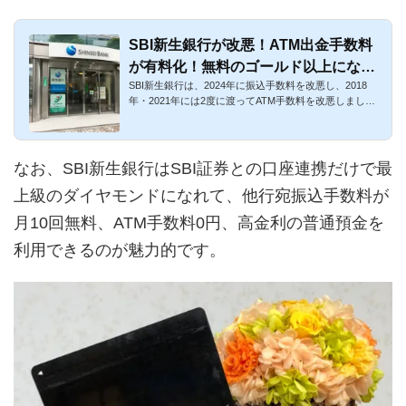
SBI新生銀行が改悪！ATM出金手数料
が有料化！無料のゴールド以上になる
SBI新生銀行は、2024年に振込手数料を改悪し、2018
方法と代わりを徹底解説
年・2021年には2度に渡ってATM手数料を改悪しまし
た。2018年10月7日(日)か...
なお、SBI新生銀行はSBI証券との口座連携だけで最
上級のダイヤモンドになれて、他行宛振込手数料が
月10回無料、ATM手数料0円、高金利の普通預金を
利用できるのが魅力的です。