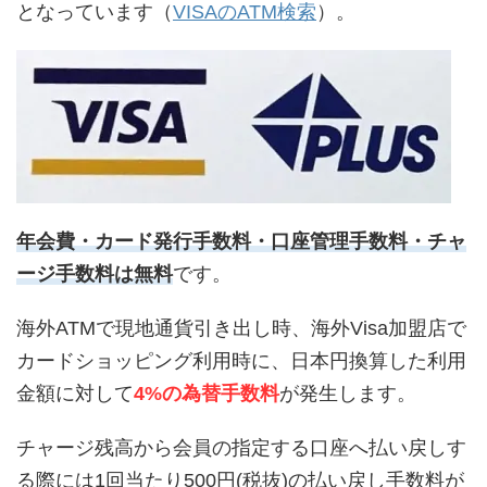
となっています（
VISAのATM検索
）。
年会費・カード発行手数料・口座管理手数料・チャ
ージ手数料は無料
です。
海外ATMで現地通貨引き出し時、海外Visa加盟店で
カードショッピング利用時に、日本円換算した利用
金額に対して
4%の為替手数料
が発生します。
チャージ残高から会員の指定する口座へ払い戻しす
る際には1回当たり500円(税抜)の払い戻し手数料が