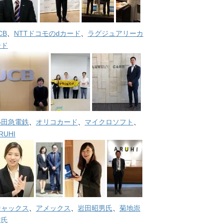
CB
、
NTTドコモのdカード
、
ラグジュアリーカ
ード
小田急電鉄
、
オリコカード
、
マイクロソフト
、
RUHI
ジャックス
、
アメックス
、
岩田昭男氏
、
菊地崇
仁氏