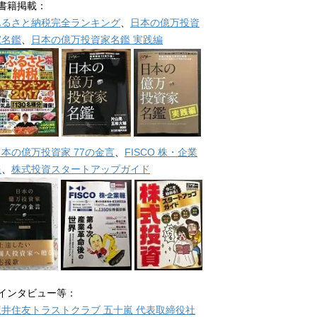
■書籍掲載：
ふるさと納税完全ランキング
、
日本の億万投資
家名鑑
、
日本の億万投資家名鑑 実践編
日本の億万投資家 77の金言
、
FISCO 株・企業
報
、
株式投資スタートアップガイド
■インタビュー等：
三井住友トラストクラブ 五十嵐 代表取締役社