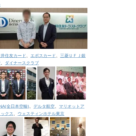
長
三井住友カード
、
エポスカード
、
三菱ＵＦＪ銀
行
、
ダイナースクラブ
NA(全日本空輸)
、
デルタ航空
、
マリオットア
メックス
、
ウェスティンホテル東京