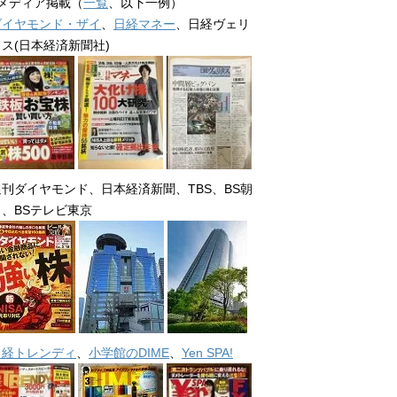
■メディア掲載（
一覧
、以下一例）
ダイヤモンド・ザイ
、
日経マネー
、日経ヴェリ
タス(日本経済新聞社)
週刊ダイヤモンド、日本経済新聞、TBS、BS朝
日、BSテレビ東京
日経トレンディ
、
小学館のDIME
、
Yen SPA!