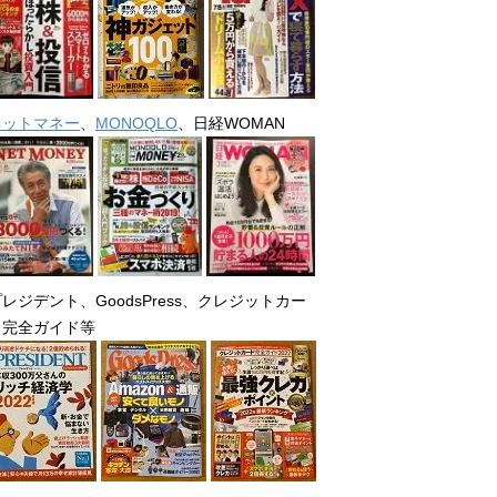
ネットマネー
、
MONOQLO
、日経WOMAN
レジデント、GoodsPress、クレジットカー
ド完全ガイド等