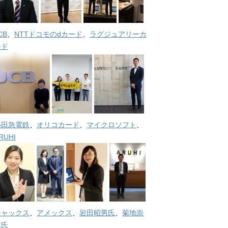
CB
、
NTTドコモのdカード
、
ラグジュアリーカ
ード
小田急電鉄
、
オリコカード
、
マイクロソフト
、
RUHI
ジャックス
、
アメックス
、
岩田昭男氏
、
菊地崇
仁氏