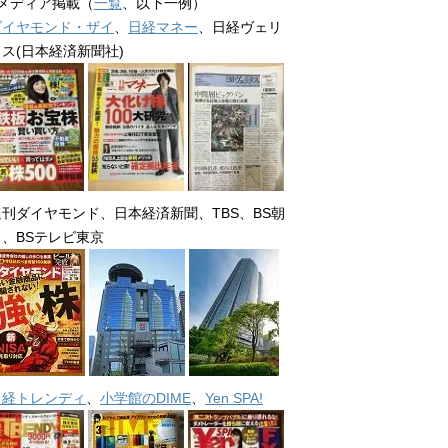
■メディア掲載（
一覧
、以下一例）
ダイヤモンド・ザイ
、
日経マネー
、日経ヴェリ
タス(日本経済新聞社)
週刊ダイヤモンド、日本経済新聞、TBS、BS朝
日、BSテレビ東京
日経トレンディ
、
小学館のDIME
、
Yen SPA!