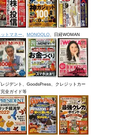
ネットマネー
、
MONOQLO
、日経WOMAN
レジデント、GoodsPress、クレジットカー
ド完全ガイド等