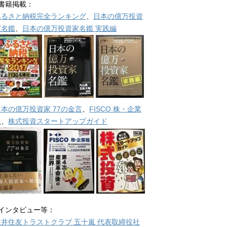
■書籍掲載：
ふるさと納税完全ランキング
、
日本の億万投資
家名鑑
、
日本の億万投資家名鑑 実践編
日本の億万投資家 77の金言
、
FISCO 株・企業
報
、
株式投資スタートアップガイド
■インタビュー等：
三井住友トラストクラブ 五十嵐 代表取締役社