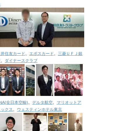
長
三井住友カード
、
エポスカード
、
三菱ＵＦＪ銀
行
、
ダイナースクラブ
NA(全日本空輸)
、
デルタ航空
、
マリオットア
メックス
、
ウェスティンホテル東京