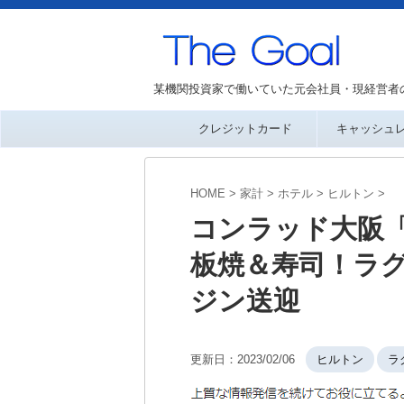
某機関投資家で働いていた元会社員・現経営者
クレジットカード
キャッシュ
HOME
>
家計
>
ホテル
>
ヒルトン
>
コンラッド大阪
板焼＆寿司！ラ
ジン送迎
更新日：
2023/02/06
ヒルトン
ラ