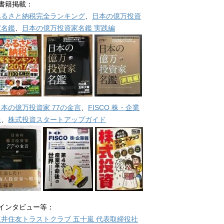
■書籍掲載：
ふるさと納税完全ランキング
、
日本の億万投資
家名鑑
、
日本の億万投資家名鑑 実践編
日本の億万投資家 77の金言
、
FISCO 株・企業
報
、
株式投資スタートアップガイド
■インタビュー等：
三井住友トラストクラブ 五十嵐 代表取締役社