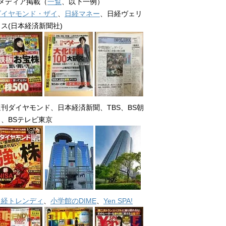
■メディア掲載（
一覧
、以下一例）
ダイヤモンド・ザイ
、
日経マネー
、日経ヴェリ
タス(日本経済新聞社)
週刊ダイヤモンド、日本経済新聞、TBS、BS朝
日、BSテレビ東京
日経トレンディ
、
小学館のDIME
、
Yen SPA!