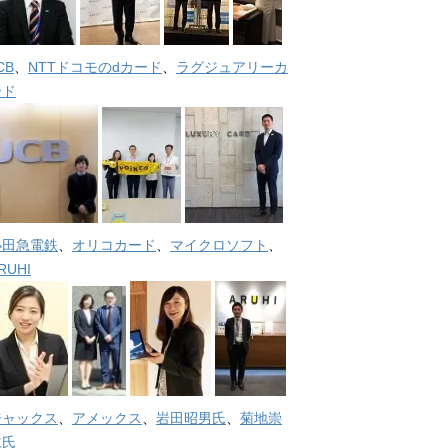
CB
、
NTTドコモのdカード
、
ラグジュアリーカ
ード
小田急電鉄
、
オリコカード
、
マイクロソフト
、
RUHI
ジャックス
、
アメックス
、
岩田昭男氏
、
菊地崇
仁氏