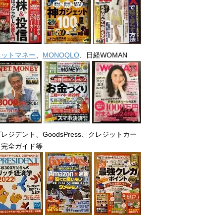
ネットマネー
、
MONOQLO
、日経WOMAN
レジデント、GoodsPress、クレジットカー
ド完全ガイド等