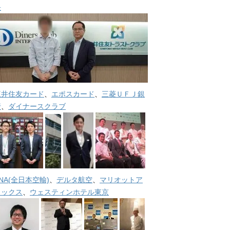
長
三井住友カード
、
エポスカード
、
三菱ＵＦＪ銀
行
、
ダイナースクラブ
NA(全日本空輸)
、
デルタ航空
、
マリオットア
メックス
、
ウェスティンホテル東京