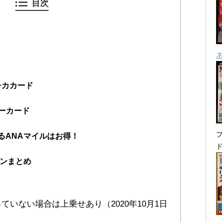
目次
チカカード
ターカード
プ
るANAマイルはお得！
ーンまとめ
っていない場合は上乗せあり（2020年10月1日