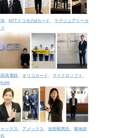
CB
、
NTTドコモのdカード
、
ラグジュアリーカ
ード
小田急電鉄
、
オリコカード
、
マイクロソフト
、
RUHI
ジャックス
、
アメックス
、
岩田昭男氏
、
菊地崇
仁氏