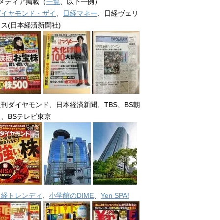
■メディア掲載（
一覧
、以下一例）
ダイヤモンド・ザイ
、
日経マネー
、日経ヴェリ
タス(日本経済新聞社)
週刊ダイヤモンド、日本経済新聞、TBS、BS朝
日、BSテレビ東京
日経トレンディ
、
小学館のDIME
、
Yen SPA!