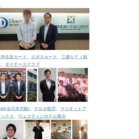
長
三井住友カード
、
エポスカード
、
三菱ＵＦＪ銀
行
、
ダイナースクラブ
NA(全日本空輸)
、
デルタ航空
、
マリオットア
メックス
、
ウェスティンホテル東京