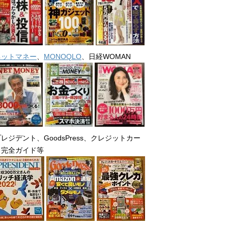
ネットマネー
、
MONOQLO
、日経WOMAN
レジデント、GoodsPress、クレジットカー
ド完全ガイド等