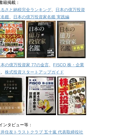
■書籍掲載：
ふるさと納税完全ランキング
、
日本の億万投資
家名鑑
、
日本の億万投資家名鑑 実践編
日本の億万投資家 77の金言
、
FISCO 株・企業
報
、
株式投資スタートアップガイド
■インタビュー等：
三井住友トラストクラブ 五十嵐 代表取締役社