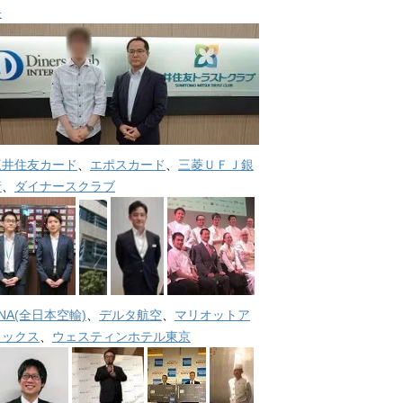
長
三井住友カード
、
エポスカード
、
三菱ＵＦＪ銀
行
、
ダイナースクラブ
NA(全日本空輸)
、
デルタ航空
、
マリオットア
メックス
、
ウェスティンホテル東京