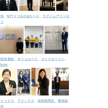
CB
、
NTTドコモのdカード
、
ラグジュアリーカ
ード
小田急電鉄
、
オリコカード
、
マイクロソフト
、
RUHI
ジャックス
、
アメックス
、
岩田昭男氏
、
菊地崇
仁氏