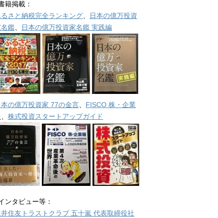
■書籍掲載：
ふるさと納税完全ランキング
、
日本の億万投資
家名鑑
、
日本の億万投資家名鑑 実践編
日本の億万投資家 77の金言
、
FISCO 株・企業
報
、
株式投資スタートアップガイド
■インタビュー等：
三井住友トラストクラブ 五十嵐 代表取締役社