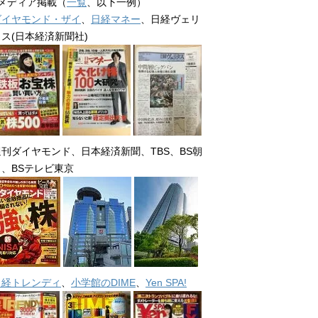
■メディア掲載（
一覧
、以下一例）
ダイヤモンド・ザイ
、
日経マネー
、日経ヴェリ
タス(日本経済新聞社)
週刊ダイヤモンド、日本経済新聞、TBS、BS朝
日、BSテレビ東京
日経トレンディ
、
小学館のDIME
、
Yen SPA!