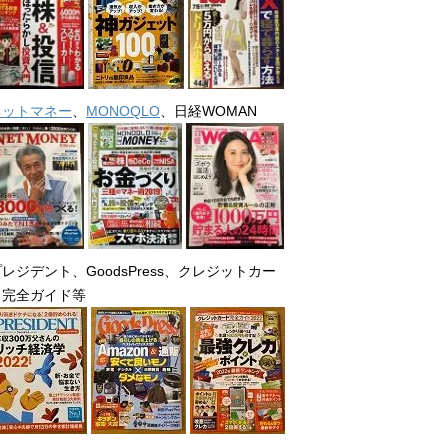
ネットマネー
、
MONOQLO
、日経WOMAN
レジデント、GoodsPress、クレジットカー
ド完全ガイド等