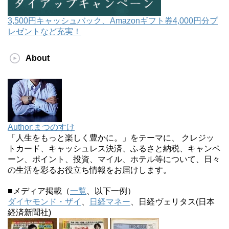
3,500円キャッシュバック、Amazonギフト券4,000円分プ
レゼントなど充実！
About
Author:まつのすけ
「人生をもっと楽しく豊かに。」をテーマに、 クレジッ
トカード、キャッシュレス決済、ふるさと納税、キャンペ
ーン、ポイント、投資、マイル、ホテル等について、日々
の生活を彩るお役立ち情報をお届けします。
■メディア掲載（
一覧
、以下一例）
ダイヤモンド・ザイ
、
日経マネー
、日経ヴェリタス(日本
経済新聞社)