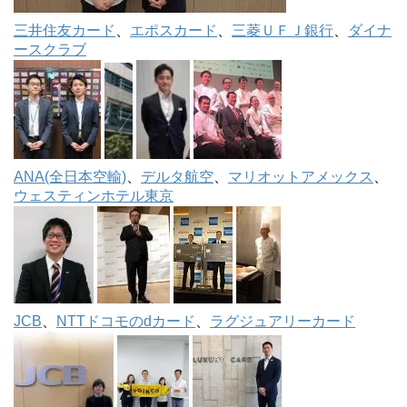
三井住友カード
、
エポスカード
、
三菱ＵＦＪ銀行
、
ダイナ
ースクラブ
ANA(全日本空輸)
、
デルタ航空
、
マリオットアメックス
、
ウェスティンホテル東京
JCB
、
NTTドコモのdカード
、
ラグジュアリーカード