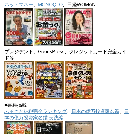
ネットマネー
、
MONOQLO
、日経WOMAN
プレジデント、GoodsPress、クレジットカード完全ガイ
ド等
■書籍掲載：
ふるさと納税完全ランキング
、
日本の億万投資家名鑑
、
日
本の億万投資家名鑑 実践編