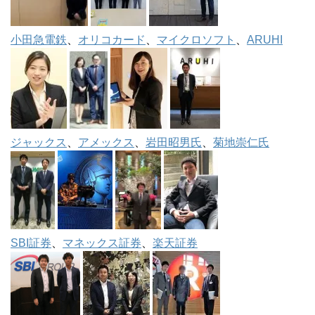
小田急電鉄
、
オリコカード
、
マイクロソフト
、
ARUHI
ジャックス
、
アメックス
、
岩田昭男氏
、
菊地崇仁氏
SBI証券
、
マネックス証券
、
楽天証券