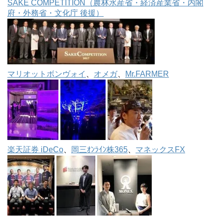
SAKE COMPETITION（農林水産省・経済産業省・内閣
府・外務省・文化庁 後援）
マリオットボンヴォイ
、
オメガ
、
Mr.FARMER
楽天証券 iDeCo
、
岡三ｵﾝﾗｲﾝ株365
、
マネックスFX