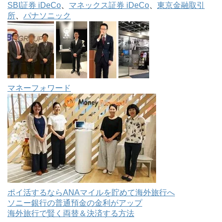
SBI証券 iDeCo
、
マネックス証券 iDeCo
、
東京金融取引
所
、
パナソニック
マネーフォワード
ポイ活するならANAマイルを貯めて海外旅行へ
ソニー銀行の普通預金の金利がアップ
海外旅行で賢く両替＆決済する方法