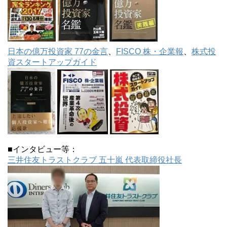
日本の億万投資家 77の金言
、
FISCO 株・企業報
、
株式投
資スタートアップガイド
■インタビュー等：
三井住友トラストクラブ 五十嵐 代表取締役社長