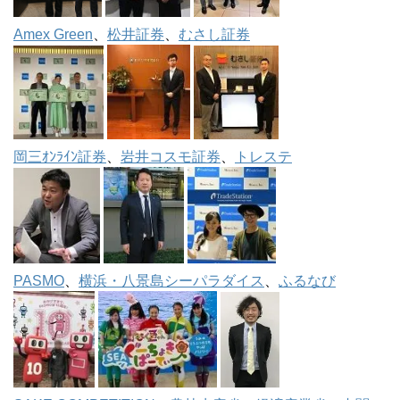
Amex Green
、
松井証券
、
むさし証券
岡三ｵﾝﾗｲﾝ証券
、
岩井コスモ証券
、
トレステ
PASMO
、
横浜・八景島シーパラダイス
、
ふるなび